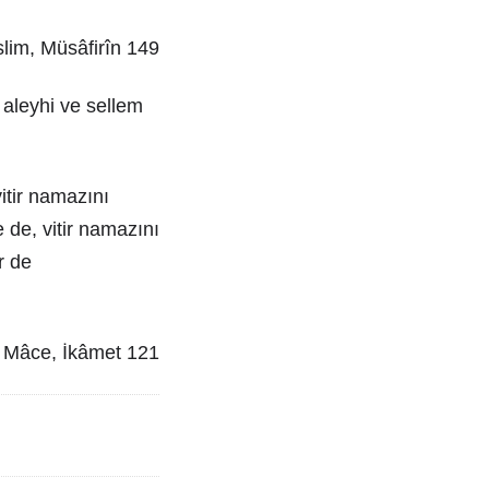
üslim, Müsâfirîn 149
 aleyhi ve sellem
tir namazını
de, vitir namazını
r de
ni Mâce, İkâmet 121