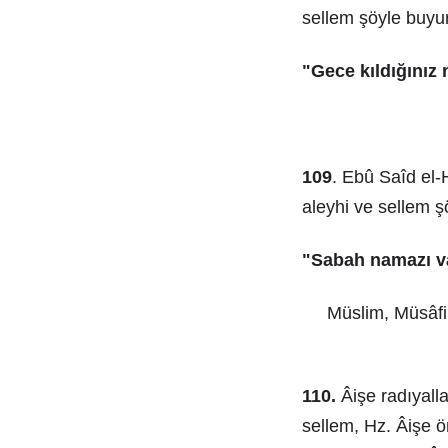
sellem şöyle buyu
"Gece kıldığınız
109
. Ebû Saîd el-
aleyhi ve sellem ş
"Sabah namazı vak
Müslim, Müsâfir
110.
Âişe radıyalla
sellem, Hz. Âişe ö