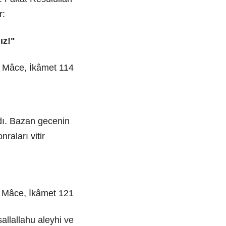
r:
ız!"
bni Mâce, İkâmet 114
ldı. Bazan gecenin
raları vitir
bni Mâce, İkâmet 121
allallahu aleyhi ve