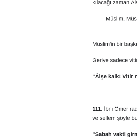
kılacağı zaman Âişe
Müslim, Müsâ
Müslim'in bir başka
Geriye sadece viti
"Âişe kalk! Vitir 
111.
İbni Ömer rad
ve sellem şöyle b
"Sabah vakti gir