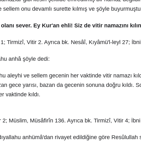
ve sellem onu devamlı surette kılmış ve şöyle buyurmuştu
 olanı sever. Ey Kur'an ehli! Siz de vitir namazını kılın
1; Tirmizî, Vitir 2. Ayrıca bk. Nesâî, Kıyâmü'l-leyl 27; İ
ahu anhâ şöyle dedi:
ahu aleyhi ve sellem gecenin her vaktinde vitir namazı kı
azan gece yarısı, bazan da gecenin sonuna doğru kıldı. Son
 vaktinde kıldı.
ir 2; Müslim, Müsâfirîn 136. Ayrıca bk. Tirmizî, Vitir 4; İ
ıyallahu anhümâ'dan rivayet edildiğine göre Resûlullah s