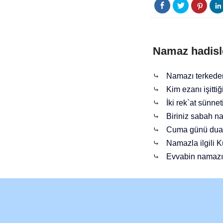
Namaz hadisl
⤷
Namazı terkeden
⤷
Kim ezanı işitt
⤷
İki rek`at sünne
⤷
Biriniz sabah na
⤷
Cuma günü duala
⤷
Namazla ilgili Ku
⤷
Evvabin namazın