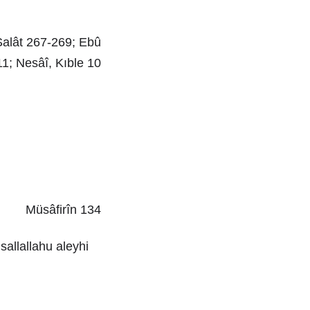
 Salât 267-269; Ebû
1; Nesâî, Kıble 10
Müsâfirîn 134
allallahu aleyhi