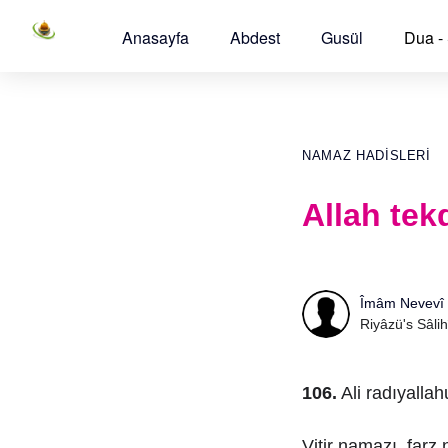
Anasayfa
Abdest
Gusül
Dua -
NAMAZ HADISLERI
Allah tekd
Îmâm Nevevî
Riyâzü's Sâlih
106.
Ali radıyallah
Vitir namazı, farz