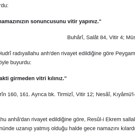
rdu:
 namazınızın sonuncusunu vitir yapınız."
Buhârî, Salât 84, Vitir 4; Mü
Hudrî radıyallahu anh'den rivayet edildiğine göre Peygam
öyle buyurdu:
ti girmeden vitri kılınız."
în 160, 161. Ayrıca bk. Tirmizî, Vitir 12; Nesâî, Kıyâmü'l-
hu anhâ'dan rivayet edildiğine göre, Resûl-i Ekrem sallal
nünde uzanıp yatmış olduğu halde gece namazını kılardı.