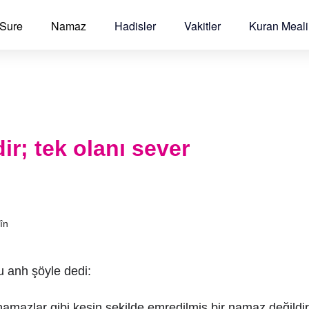
 Sure
Namaz
Hadisler
Vakitler
Kuran Meali
ir; tek olanı sever
în
u anh şöyle dedi:
 namazlar gibi kesin şekilde emredilmiş bir namaz değildi