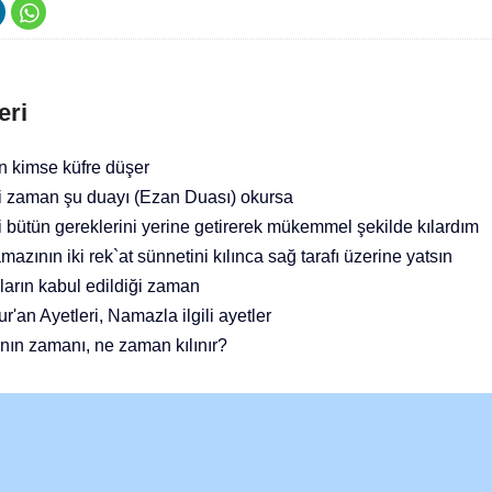
eri
 kimse küfre düşer
iği zaman şu duayı (Ezan Duası) okursa
ti bütün gereklerini yerine getirerek mükemmel şekilde kılardım
mazının iki rek`at sünnetini kılınca sağ tarafı üzerine yatsın
rın kabul edildiği zaman
r'an Ayetleri, Namazla ilgili ayetler
ın zamanı, ne zaman kılınır?