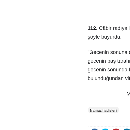
112.
Câbir radıyall
şöyle buyurdu:
"Gecenin sonuna 
gecenin baş taraf
gecenin sonunda k
bulunduğundan vitr
M
Namaz hadisleri