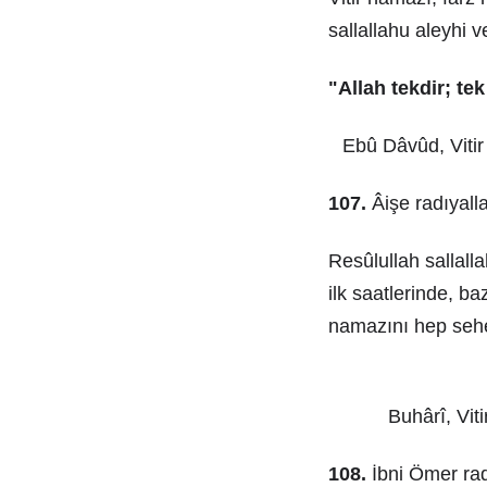
sallallahu aleyhi 
"Allah tekdir; tek
Ebû Dâvûd, Vitir 
107.
Âişe radıyall
Resûlullah sallall
ilk saatlerinde, b
namazını hep seher
Buhârî, Vit
108.
İbni Ömer rad