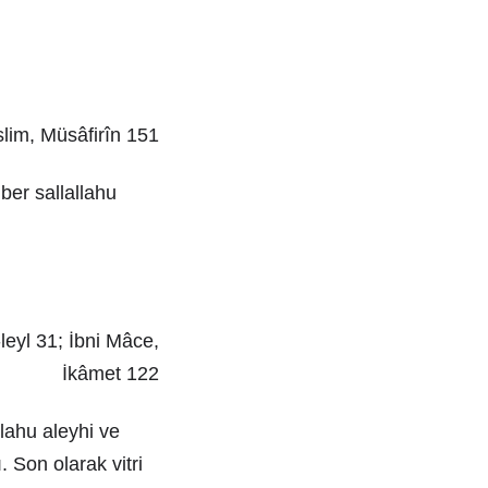
slim, Müsâfirîn 151
ber sallallahu
leyl 31; İbni Mâce,
İkâmet 122
lahu aleyhi ve
 Son olarak vitri