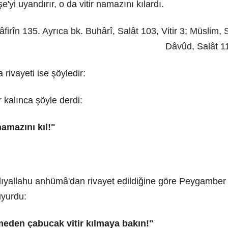
'yi uyandırır, o da vitir namazını kılardı.
firîn 135. Ayrıca bk. Buhârî, Salât 103, Vitir 3; Müslim,
Dâvûd, Salât 11
 rivayeti ise şöyledir:
r kalınca şöyle derdi:
namazını kıl!"
ıyallahu anhümâ'dan rivayet edildiğine göre Peygamber s
uyurdu:
meden çabucak vitir kılmaya bakın!"