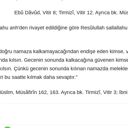
Ebû Dâvûd, Vitir 8; Tirmizî, Vitir 12. Ayrıca bk. M
ahu anh'den rivayet edildiğine göre Resûlullah sallallahu
doğru namaza kalkamayacağından endişe eden kimse, vi
ında kılsın. Gecenin sonunda kalkacağına güvenen kimse 
ılsın. Çünkü gecenin sonunda kılınan namazda melekle
i bu saatte kılmak daha sevaptır."
üslim, Müsâfirîn 162, 163. Ayrıca bk. Tirmizî, Vitir 3; İb