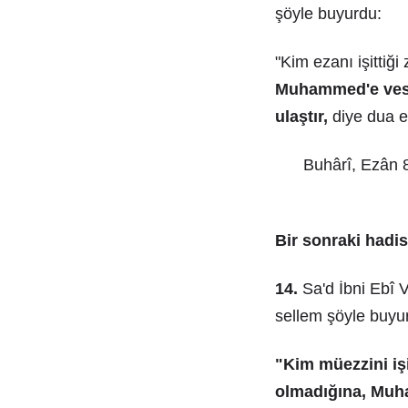
şöyle buyurdu:
"Kim ezanı işittiğ
Muhammed'e vesîl
ulaştır,
diye dua e
Buhârî, Ezân 8
Bir sonraki hadis 
14.
Sa'd İbni Ebî V
sellem şöyle buyu
"Kim müezzini iş
olmadığına, Muha