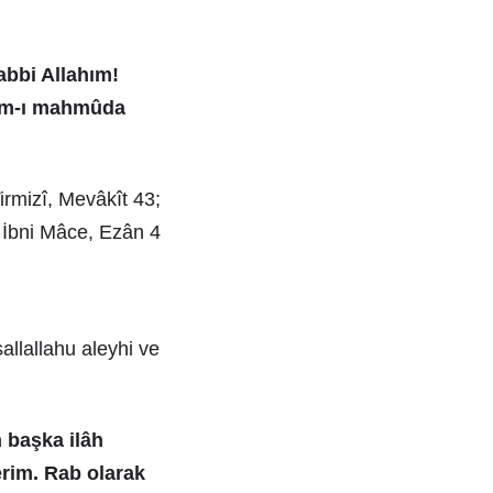
abbi Allahım!
kâm-ı mahmûda
irmizî, Mevâkît 43;
 İbni Mâce, Ezân 4
allallahu aleyhi ve
 başka ilâh
rim. Rab olarak