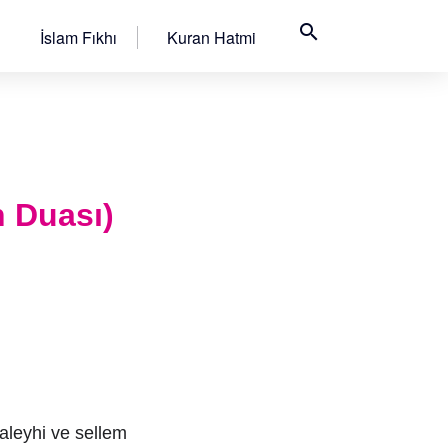
search
İslam Fıkhı
Kuran Hatmi
n Duası)
 aleyhi ve sellem