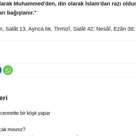
 olarak Muhammed'den, din olarak İslam'dan razı oldu
rı bağışlanır."
, Salât 13. Ayrıca bk. Tirmizî, Salât 42; Nesâî, Ezân 38
eri
 cennette bir köşk yapar
ak mısınız?