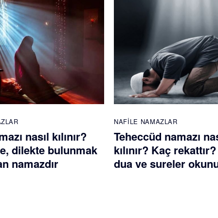
AZLAR
NAFILE NAMAZLAR
azı nasıl kılınır?
Teheccüd namazı nas
te, dilekte bulunmak
kılınır? Kaç rekattır
nan namazdır
dua ve sureler okun