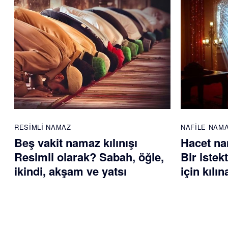
RESIMLI NAMAZ
NAFILE NAM
Beş vakit namaz kılınışı
Hacet nam
Resimli olarak? Sabah, öğle,
Bir istek
ikindi, akşam ve yatsı
için kılı