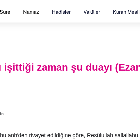
 Sure
Namaz
Hadisler
Vakitler
Kuran Meali
 işittiği zaman şu duayı (Eza
în
ahu anh'den rivayet edildiğine göre, Resûlullah sallallahu