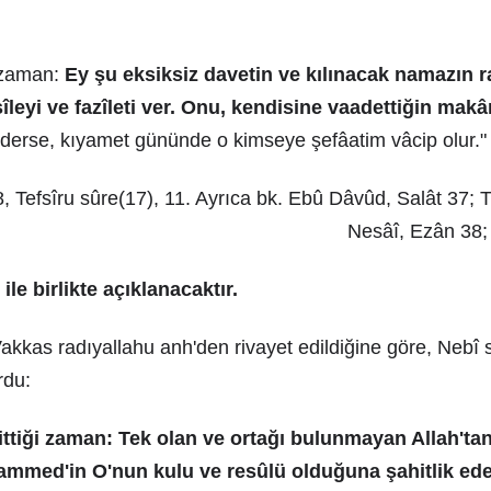
i zaman:
Ey şu eksiksiz davetin ve kılınacak namazın r
eyi ve fazîleti ver. Onu, kendisine vaadettiğin ma
derse, kıyamet gününde o kimseye şefâatim vâcip olur."
, Tefsîru sûre(17), 11. Ayrıca bk. Ebû Dâvûd, Salât 37; T
Nesâî, Ezân 38;
ile birlikte açıklanacaktır.
akkas radıyallahu anh'den rivayet edildiğine göre, Nebî s
rdu:
ittiği zaman: Tek olan ve ortağı bulunmayan Allah'tan
mmed'in O'nun kulu ve resûlü olduğuna şahitlik ede