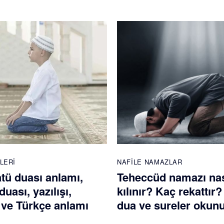
LERI
NAFILE NAMAZLAR
atü duası anlamı,
Teheccüd namazı nas
duası, yazılışı,
kılınır? Kaç rekattır
ve Türkçe anlamı
dua ve sureler okun