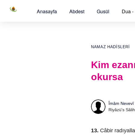
Anasayfa
Abdest
Gusül
Dua -
NAMAZ HADISLERI
Kim ezanı
okursa
Îmâm Nevevî
Riyâzü's Sâlih
13.
Câbir radıyall