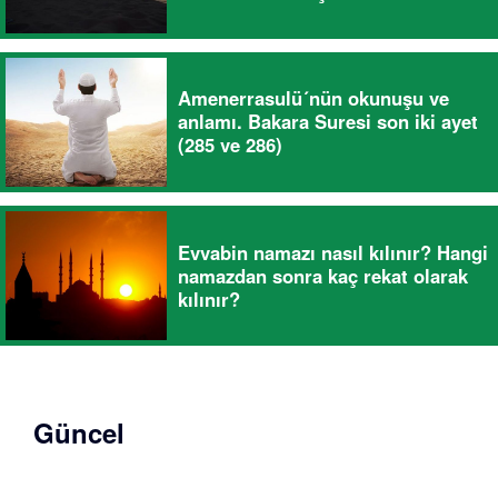
Amenerrasulü´nün okunuşu ve
anlamı. Bakara Suresi son iki ayet
(285 ve 286)
Evvabin namazı nasıl kılınır? Hangi
namazdan sonra kaç rekat olarak
kılınır?
Güncel