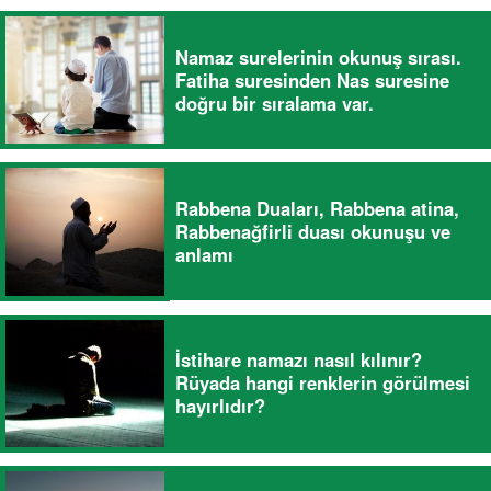
Namaz surelerinin okunuş sırası.
Fatiha suresinden Nas suresine
doğru bir sıralama var.
Rabbena Duaları, Rabbena atina,
Rabbenağfirli duası okunuşu ve
anlamı
İstihare namazı nasıl kılınır?
Rüyada hangi renklerin görülmesi
hayırlıdır?