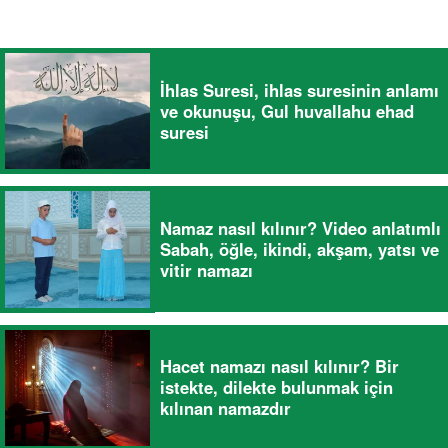
İhlas Suresi, ihlas suresinin anlamı
ve okunuşu, Gul huvallahu ehad
suresi
Namaz nasıl kılınır? Video anlatımlı
Sabah, öğle, ikindi, akşam, yatsı ve
vitir namazı
Hacet namazı nasıl kılınır? Bir
istekte, dilekte bulunmak için
kılınan namazdır