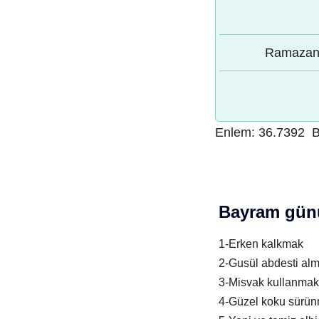
Ramazan 
Enlem:
36.7392
B
Bayram günü
1-Erken kalkmak
2-Gusül abdesti al
3-Misvak kullanmak
4-Güzel koku sürü