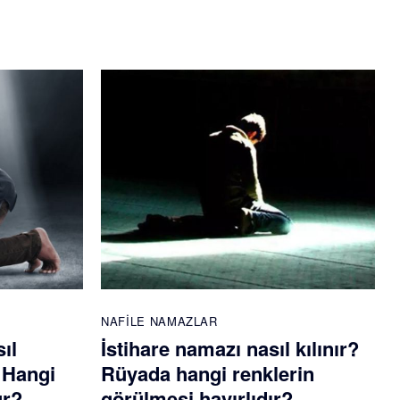
NAFILE NAMAZLAR
ıl
İstihare namazı nasıl kılınır?
? Hangi
Rüyada hangi renklerin
ur?
görülmesi hayırlıdır?