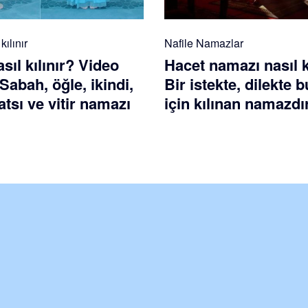
ılınır
Nafile Namazlar
ıl kılınır? Video
Hacet namazı nasıl k
 Sabah, öğle, ikindi,
Bir istekte, dilekte
tsı ve vitir namazı
için kılınan namazdı