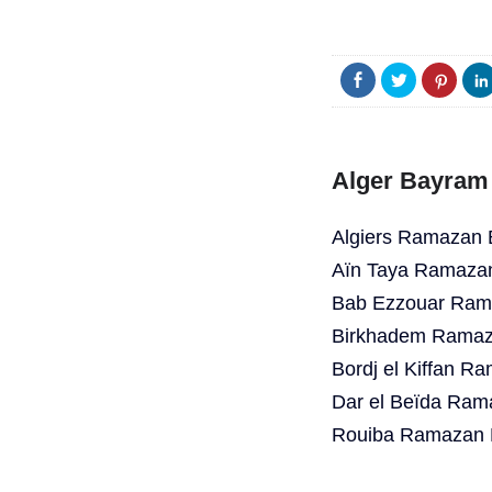
Alger Bayram 
Algiers Ramazan 
Aïn Taya Ramazan
Bab Ezzouar Rama
Birkhadem Ramaza
Bordj el Kiffan R
Dar el Beïda Ram
Rouiba Ramazan B