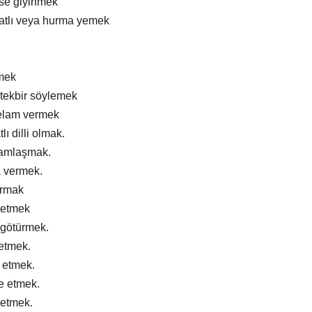
ise giyinmek
atlı veya hurma yemek
mek
tekbir söylemek
elam vermek
lı dilli olmak.
ramlaşmak.
a vermek.
ırmak
 etmek
 götürmek.
 etmek.
m etmek.
e etmek.
 etmek.