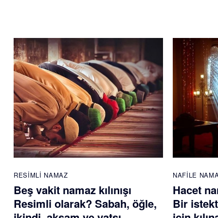
RESIMLI NAMAZ
NAFILE NAM
Beş vakit namaz kılınışı
Hacet nam
Resimli olarak? Sabah, öğle,
Bir istek
ikindi, akşam ve yatsı
için kılı