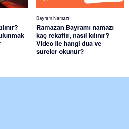
Bayram Namazı
ılınır?
Ramazan Bayramı namazı
 bulunmak
kaç rekattır, nasıl kılınır?
r
Video ile hangi dua ve
sureler okunur?