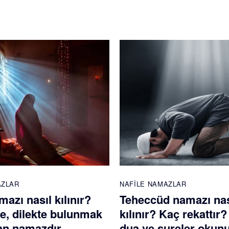
AZLAR
NAFILE NAMAZLAR
azı nasıl kılınır?
Teheccüd namazı nas
te, dilekte bulunmak
kılınır? Kaç rekattır
nan namazdır
dua ve sureler okun