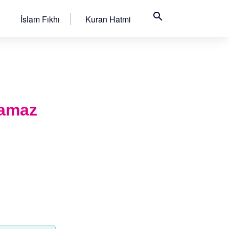
search
İslam Fıkhı
Kuran Hatmi
namaz