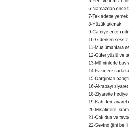
5-Yeni ve temiz elb
6-Namazdan önce t
7-Tek adette yemek
8-Yüzük takmak
9-Camiye erken git
10-Giderken sessiz 
11-Müslümanlara s
12-Güler yüzlü ve tat
13-Müminlerle bay
14-Fakirlere sadak
15-Dargınları barışt
16-Akrabayı ziyaret
18-Ziyarette hediye
19-Kabirleri ziyaret
20-Misafirlere ikra
21-Çok dua ve tevb
22-Sevindiğini belli