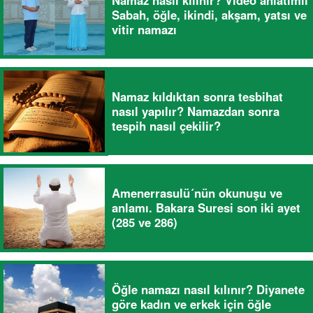
Sabah, öğle, ikindi, akşam, yatsı ve
vitir namazı
Namaz kıldıktan sonra tesbihat
nasıl yapılır? Namazdan sonra
tespih nasıl çekilir?
Amenerrasulü´nün okunuşu ve
anlamı. Bakara Suresi son iki ayet
(285 ve 286)
Öğle namazı nasıl kılınır? Diyanete
göre kadın ve erkek için öğle