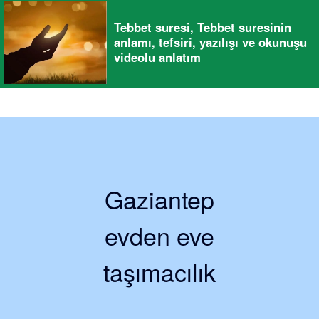
Tebbet suresi, Tebbet suresinin
anlamı, tefsiri, yazılışı ve okunuşu
videolu anlatım
Gaziantep
evden eve
taşımacılık