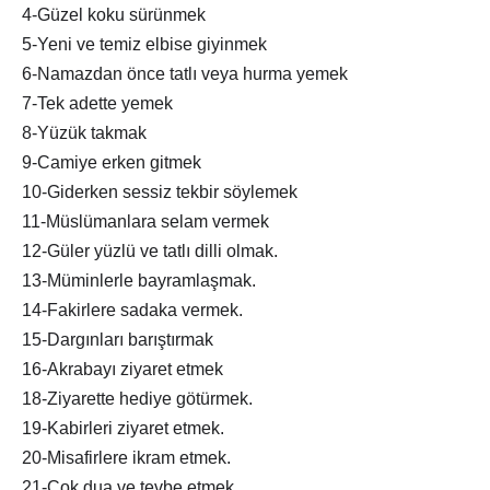
4-Güzel koku sürünmek
5-Yeni ve temiz elbise giyinmek
6-Namazdan önce tatlı veya hurma yemek
7-Tek adette yemek
8-Yüzük takmak
9-Camiye erken gitmek
10-Giderken sessiz tekbir söylemek
11-Müslümanlara selam vermek
12-Güler yüzlü ve tatlı dilli olmak.
13-Müminlerle bayramlaşmak.
14-Fakirlere sadaka vermek.
15-Dargınları barıştırmak
16-Akrabayı ziyaret etmek
18-Ziyarette hediye götürmek.
19-Kabirleri ziyaret etmek.
20-Misafirlere ikram etmek.
21-Çok dua ve tevbe etmek.