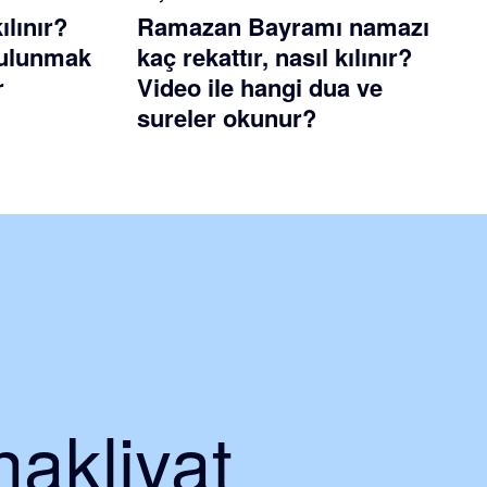
ılınır?
Ramazan Bayramı namazı
 bulunmak
kaç rekattır, nasıl kılınır?
r
Video ile hangi dua ve
sureler okunur?
nakliyat