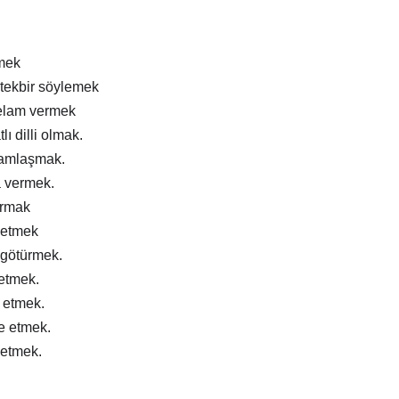
mek
tekbir söylemek
elam vermek
lı dilli olmak.
ramlaşmak.
a vermek.
ırmak
 etmek
 götürmek.
 etmek.
m etmek.
e etmek.
 etmek.