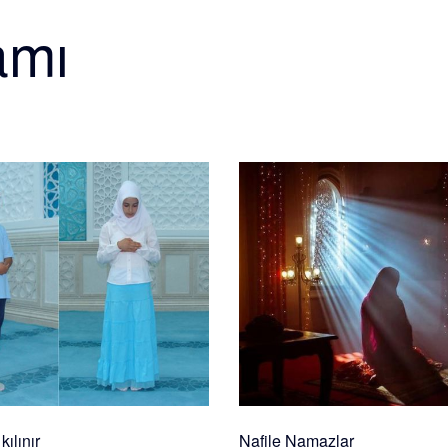
amı
ılınır
Nafile Namazlar