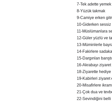
7-Tek adette yemek
8-Yüzük takmak
9-Camiye erken git
10-Giderken sessiz 
11-Müslümanlara s
12-Güler yüzlü ve tat
13-Müminlerle bay
14-Fakirlere sadak
15-Dargınları barışt
16-Akrabayı ziyaret
18-Ziyarette hediye
19-Kabirleri ziyaret
20-Misafirlere ikra
21-Çok dua ve tevb
22-Sevindiğini belli