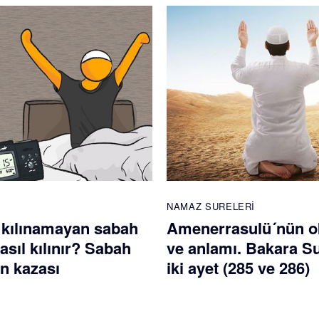
NAMAZ SURELERI
 kılınamayan sabah
Amenerrasulü´nün 
sıl kılınır? Sabah
ve anlamı. Bakara S
n kazası
iki ayet (285 ve 286)