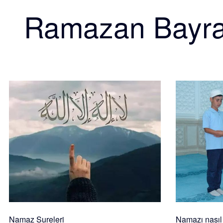
Ramazan Bayr
Namaz Sureleri
Namazı nasıl k