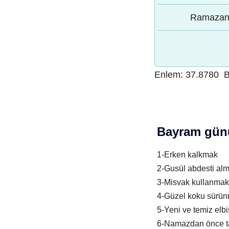
Ramazan 
Enlem:
37.8780
B
Bayram günü
1-Erken kalkmak
2-Gusül abdesti al
3-Misvak kullanmak
4-Güzel koku sürü
5-Yeni ve temiz elb
6-Namazdan önce t