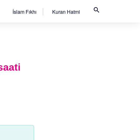
search
İslam Fıkhı
Kuran Hatmi
aati