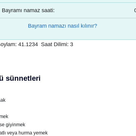
Bayramı namaz saati:
Bayram namazı nasıl kılınır?
oylam:
41.1234
Saat Dilimi:
3
 sünnetleri
mak
nmek
ise giyinmek
atlı veya hurma yemek