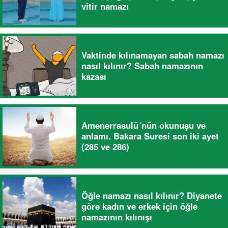
vitir namazı
Vaktinde kılınamayan sabah namazı
nasıl kılınır? Sabah namazının
kazası
Amenerrasulü´nün okunuşu ve
anlamı. Bakara Suresi son iki ayet
(285 ve 286)
Öğle namazı nasıl kılınır? Diyanete
göre kadın ve erkek için öğle
namazının kılınışı