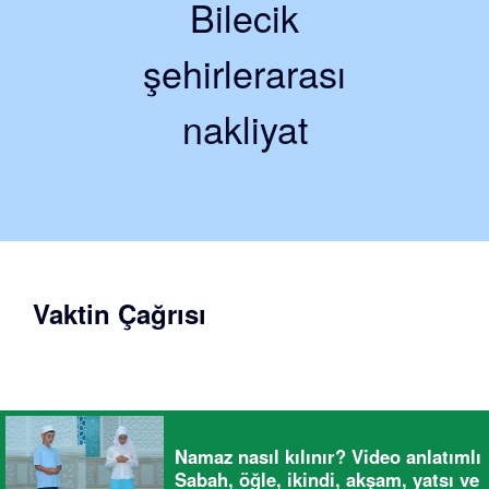
Bilecik
şehirlerarası
nakliyat
Vaktin Çağrısı
Namaz nasıl kılınır? Video anlatımlı
Sabah, öğle, ikindi, akşam, yatsı ve