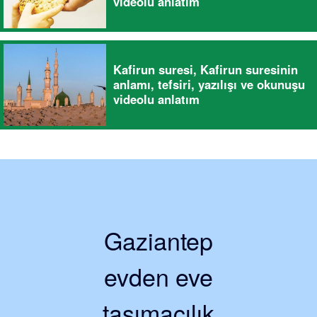
videolu anlatım
Kafirun suresi, Kafirun suresinin
anlamı, tefsiri, yazılışı ve okunuşu
videolu anlatım
Gaziantep
evden eve
taşımacılık