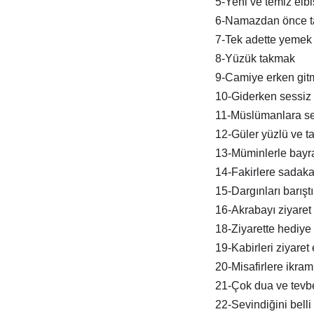
5-Yeni ve temiz elb
6-Namazdan önce t
7-Tek adette yemek
8-Yüzük takmak
9-Camiye erken git
10-Giderken sessiz 
11-Müslümanlara s
12-Güler yüzlü ve tat
13-Müminlerle bay
14-Fakirlere sadak
15-Dargınları barışt
16-Akrabayı ziyaret
18-Ziyarette hediye
19-Kabirleri ziyaret
20-Misafirlere ikra
21-Çok dua ve tevb
22-Sevindiğini belli