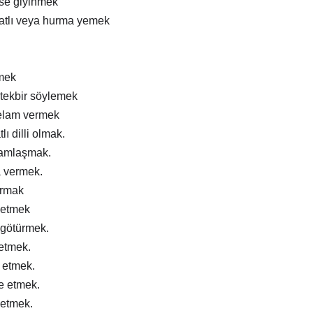
ise giyinmek
atlı veya hurma yemek
mek
tekbir söylemek
elam vermek
lı dilli olmak.
ramlaşmak.
a vermek.
ırmak
 etmek
 götürmek.
 etmek.
m etmek.
e etmek.
 etmek.