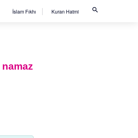
search
İslam Fıkhı
Kuran Hatmi
ı namaz