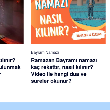
Bayram Namazı
ılınır?
Ramazan Bayramı namazı
 bulunmak
kaç rekattır, nasıl kılınır?
r
Video ile hangi dua ve
sureler okunur?