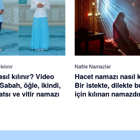
ılınır
Nafile Namazlar
ıl kılınır? Video
Hacet namazı nasıl k
 Sabah, öğle, ikindi,
Bir istekte, dilekte
tsı ve vitir namazı
için kılınan namazdı