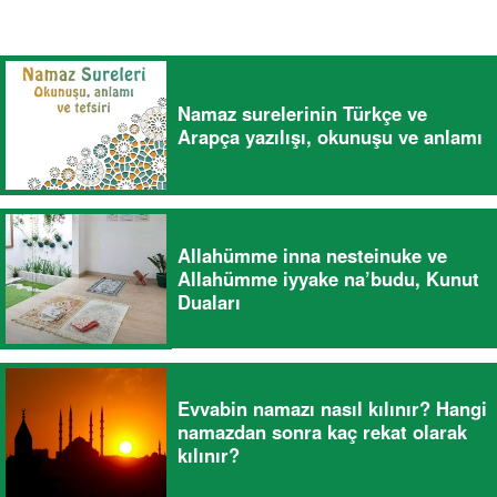
Namaz surelerinin Türkçe ve
Arapça yazılışı, okunuşu ve anlamı
Allahümme inna nesteinuke ve
Allahümme iyyake na’budu, Kunut
Duaları
Evvabin namazı nasıl kılınır? Hangi
namazdan sonra kaç rekat olarak
kılınır?