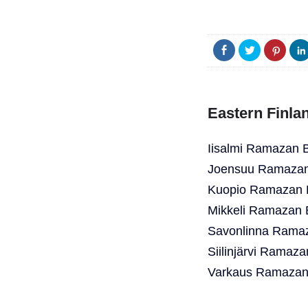
Eastern Finla
Iisalmi Ramazan 
Joensuu Ramazan 
Kuopio Ramazan B
Mikkeli Ramazan 
Savonlinna Ramaz
Siilinjärvi Ramaz
Varkaus Ramazan 