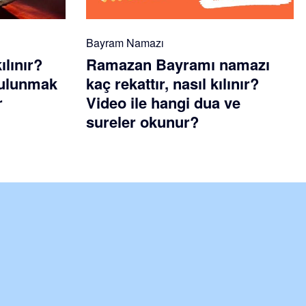
Bayram Namazı
ılınır?
Ramazan Bayramı namazı
 bulunmak
kaç rekattır, nasıl kılınır?
r
Video ile hangi dua ve
sureler okunur?