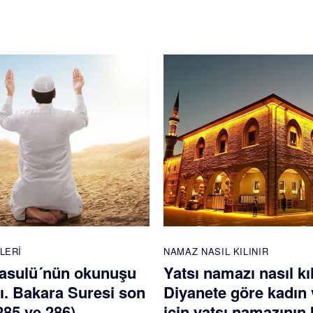
LERI
NAMAZ NASIL KILINIR
asulü´nün okunuşu
Yatsı namazı nasıl kı
ı. Bakara Suresi son
Diyanete göre kadın 
(285 ve 286)
için yatsı namazının k