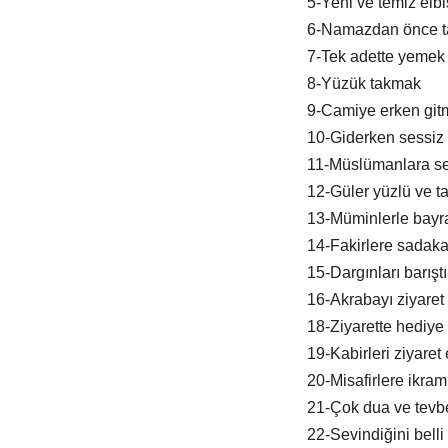
5-Yeni ve temiz elb
6-Namazdan önce t
7-Tek adette yemek
8-Yüzük takmak
9-Camiye erken git
10-Giderken sessiz 
11-Müslümanlara s
12-Güler yüzlü ve tat
13-Müminlerle bay
14-Fakirlere sadak
15-Dargınları barışt
16-Akrabayı ziyaret
18-Ziyarette hediye
19-Kabirleri ziyaret
20-Misafirlere ikra
21-Çok dua ve tevb
22-Sevindiğini belli