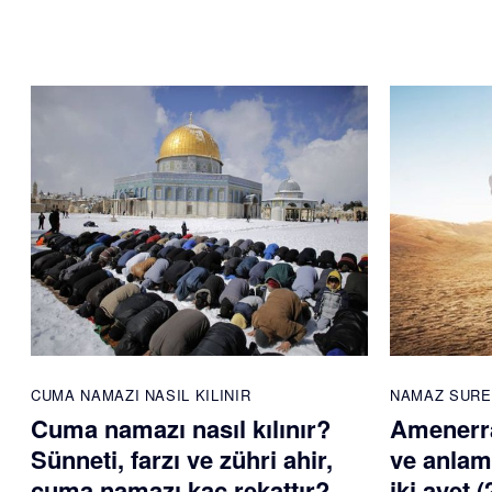
CUMA NAMAZI NASIL KILINIR
NAMAZ SURE
Cuma namazı nasıl kılınır?
Amenerr
Sünneti, farzı ve zühri ahir,
ve anlam
cuma namazı kaç rekattır?
iki ayet 