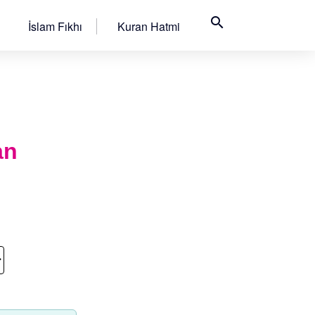
search
İslam Fıkhı
Kuran Hatmi
an