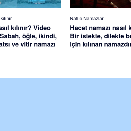
ılınır
Nafile Namazlar
ıl kılınır? Video
Hacet namazı nasıl k
 Sabah, öğle, ikindi,
Bir istekte, dilekte
tsı ve vitir namazı
için kılınan namazdı