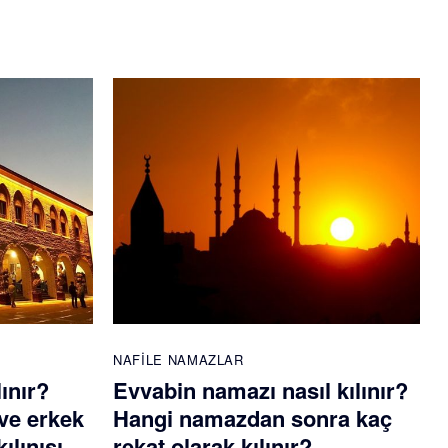
NAFILE NAMAZLAR
lınır?
Evvabin namazı nasıl kılınır?
ve erkek
Hangi namazdan sonra kaç
ılınışı
rekat olarak kılınır?