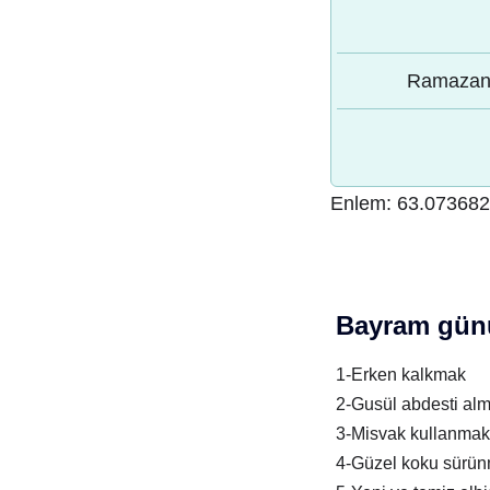
Ramazan 
Enlem:
63.07368
Bayram günü
1-Erken kalkmak
2-Gusül abdesti al
3-Misvak kullanmak
4-Güzel koku sürü