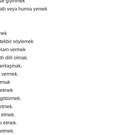
ise giyinmek
atlı veya hurma yemek
mek
tekbir söylemek
elam vermek
lı dilli olmak.
ramlaşmak.
a vermek.
ırmak
 etmek
 götürmek.
 etmek.
m etmek.
e etmek.
 etmek.