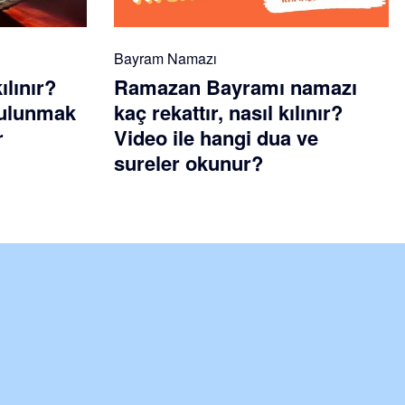
Bayram Namazı
ılınır?
Ramazan Bayramı namazı
 bulunmak
kaç rekattır, nasıl kılınır?
r
Video ile hangi dua ve
sureler okunur?