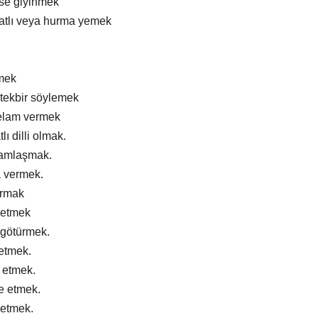
ise giyinmek
atlı veya hurma yemek
mek
tekbir söylemek
elam vermek
lı dilli olmak.
ramlaşmak.
a vermek.
ırmak
 etmek
 götürmek.
 etmek.
m etmek.
e etmek.
 etmek.