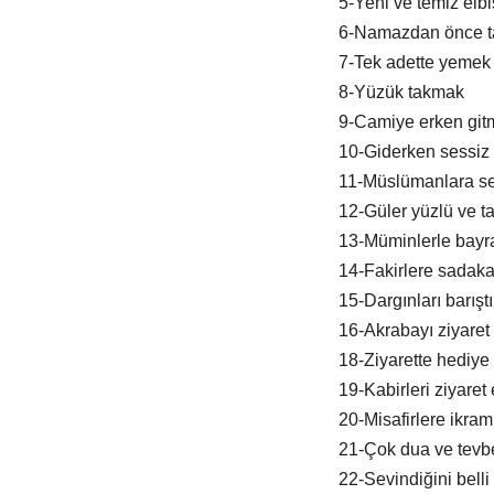
5-Yeni ve temiz elb
6-Namazdan önce t
7-Tek adette yemek
8-Yüzük takmak
9-Camiye erken git
10-Giderken sessiz 
11-Müslümanlara s
12-Güler yüzlü ve tat
13-Müminlerle bay
14-Fakirlere sadak
15-Dargınları barışt
16-Akrabayı ziyaret
18-Ziyarette hediye
19-Kabirleri ziyaret
20-Misafirlere ikra
21-Çok dua ve tevb
22-Sevindiğini belli