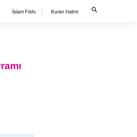
search
İslam Fıkhı
Kuran Hatmi
yramı