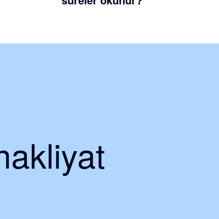
sureler okunur?
nakliyat