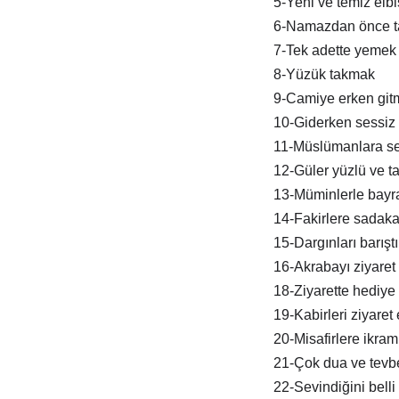
5-Yeni ve temiz elb
6-Namazdan önce t
7-Tek adette yemek
8-Yüzük takmak
9-Camiye erken git
10-Giderken sessiz 
11-Müslümanlara s
12-Güler yüzlü ve tat
13-Müminlerle bay
14-Fakirlere sadak
15-Dargınları barışt
16-Akrabayı ziyaret
18-Ziyarette hediye
19-Kabirleri ziyaret
20-Misafirlere ikra
21-Çok dua ve tevb
22-Sevindiğini belli