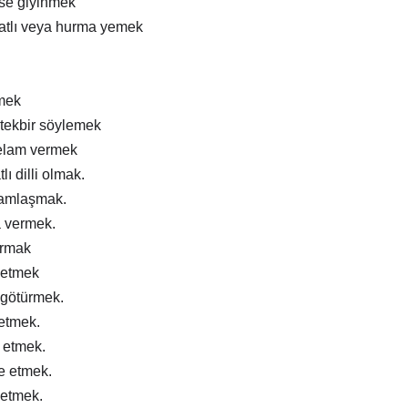
ise giyinmek
atlı veya hurma yemek
mek
tekbir söylemek
elam vermek
lı dilli olmak.
ramlaşmak.
a vermek.
ırmak
 etmek
 götürmek.
 etmek.
m etmek.
e etmek.
 etmek.