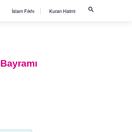
search
İslam Fıkhı
Kuran Hatmi
 Bayramı