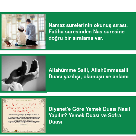
Namaz surelerinin okunuş sırası.
Fatiha suresinden Nas suresine
doğru bir sıralama var.
Allahümme Salli, Allahümmesalli
Duası yazılışı, okunuşu ve anlamı
Diyanet'e Göre Yemek Duası Nasıl
Yapılır? Yemek Duası ve Sofra
Duası