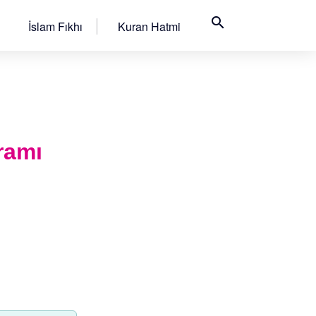
search
İslam Fıkhı
Kuran Hatmi
ramı