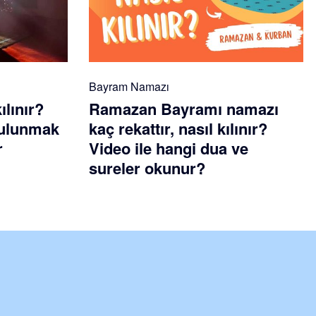
Bayram Namazı
ılınır?
Ramazan Bayramı namazı
 bulunmak
kaç rekattır, nasıl kılınır?
r
Video ile hangi dua ve
sureler okunur?