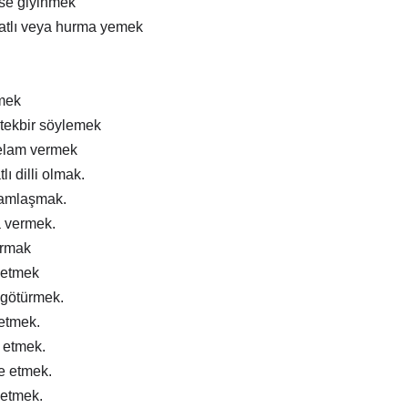
ise giyinmek
atlı veya hurma yemek
mek
tekbir söylemek
elam vermek
lı dilli olmak.
ramlaşmak.
a vermek.
ırmak
 etmek
 götürmek.
 etmek.
m etmek.
e etmek.
 etmek.