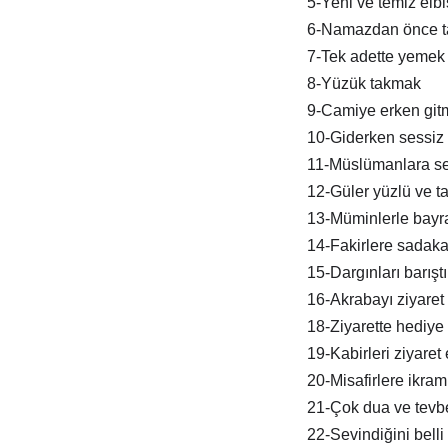
5-Yeni ve temiz elb
6-Namazdan önce t
7-Tek adette yemek
8-Yüzük takmak
9-Camiye erken git
10-Giderken sessiz 
11-Müslümanlara s
12-Güler yüzlü ve tat
13-Müminlerle bay
14-Fakirlere sadak
15-Dargınları barışt
16-Akrabayı ziyaret
18-Ziyarette hediye
19-Kabirleri ziyaret
20-Misafirlere ikra
21-Çok dua ve tevb
22-Sevindiğini belli