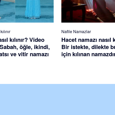
ılınır
Nafile Namazlar
ıl kılınır? Video
Hacet namazı nasıl k
 Sabah, öğle, ikindi,
Bir istekte, dilekte
tsı ve vitir namazı
için kılınan namazdı