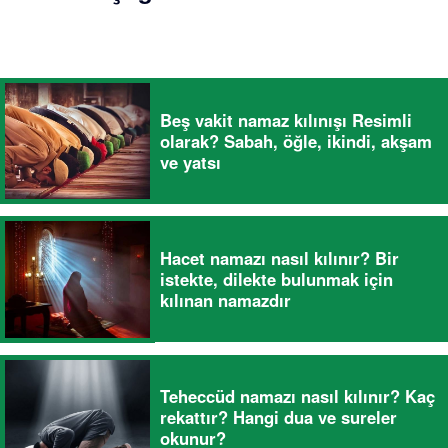
Beş vakit namaz kılınışı Resimli
olarak? Sabah, öğle, ikindi, akşam
ve yatsı
Hacet namazı nasıl kılınır? Bir
istekte, dilekte bulunmak için
kılınan namazdır
Teheccüd namazı nasıl kılınır? Kaç
rekattır? Hangi dua ve sureler
okunur?