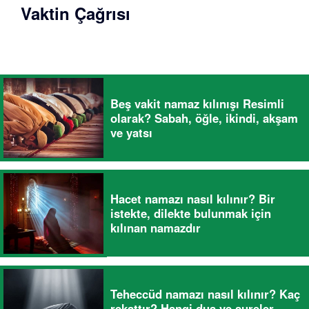
Vaktin Çağrısı
Beş vakit namaz kılınışı Resimli
olarak? Sabah, öğle, ikindi, akşam
ve yatsı
Hacet namazı nasıl kılınır? Bir
istekte, dilekte bulunmak için
kılınan namazdır
Teheccüd namazı nasıl kılınır? Kaç
rekattır? Hangi dua ve sureler