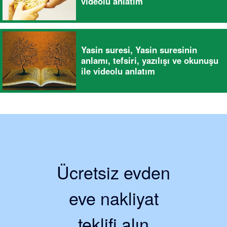
videolu anlatım
Yasin suresi, Yasin suresinin
anlamı, tefsiri, yazılışı ve okunuşu
ile videolu anlatım
Ücretsiz evden
eve nakliyat
teklifi alın