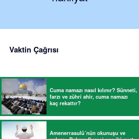
Vaktin Çağrısı
Cuma namazı nasıl kılınır? Sünneti,
farzı ve zühri ahir, cuma namazı
kaç rekattır?
Amenerrasulü´nün okunuşu ve