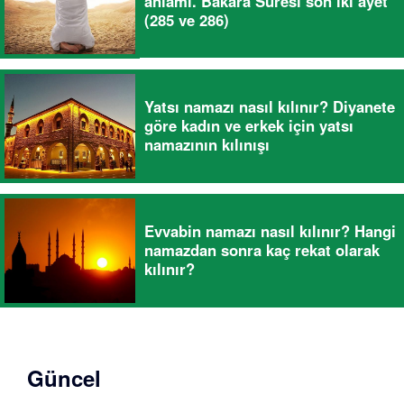
anlamı. Bakara Suresi son iki ayet
(285 ve 286)
Yatsı namazı nasıl kılınır? Diyanete
göre kadın ve erkek için yatsı
namazının kılınışı
Evvabin namazı nasıl kılınır? Hangi
namazdan sonra kaç rekat olarak
kılınır?
Güncel