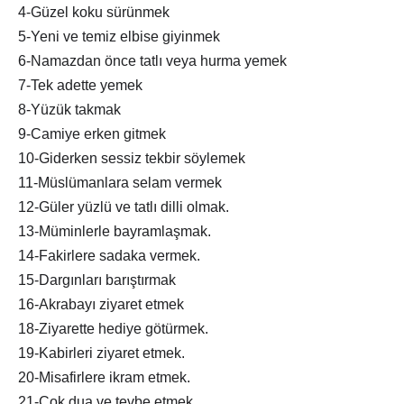
4-Güzel koku sürünmek
5-Yeni ve temiz elbise giyinmek
6-Namazdan önce tatlı veya hurma yemek
7-Tek adette yemek
8-Yüzük takmak
9-Camiye erken gitmek
10-Giderken sessiz tekbir söylemek
11-Müslümanlara selam vermek
12-Güler yüzlü ve tatlı dilli olmak.
13-Müminlerle bayramlaşmak.
14-Fakirlere sadaka vermek.
15-Dargınları barıştırmak
16-Akrabayı ziyaret etmek
18-Ziyarette hediye götürmek.
19-Kabirleri ziyaret etmek.
20-Misafirlere ikram etmek.
21-Çok dua ve tevbe etmek.