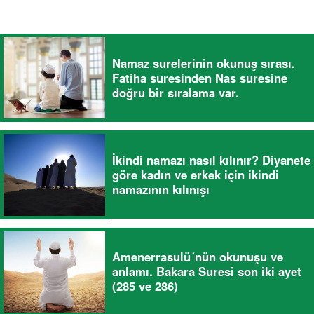
Namaz surelerinin okunuş sırası.
Fatiha suresinden Nas suresine
doğru bir sıralama var.
İkindi namazı nasıl kılınır? Diyanete
göre kadın ve erkek için ikindi
namazının kılınışı
Amenerrasulü´nün okunuşu ve
anlamı. Bakara Suresi son iki ayet
(285 ve 286)