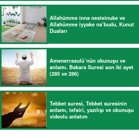
Allahümme inna nesteinuke ve
Allahümme iyyake na’budu, Kunut
Duaları
Amenerrasulü´nün okunuşu ve
anlamı. Bakara Suresi son iki ayet
(285 ve 286)
Tebbet suresi, Tebbet suresinin
anlamı, tefsiri, yazılışı ve okunuşu
videolu anlatım