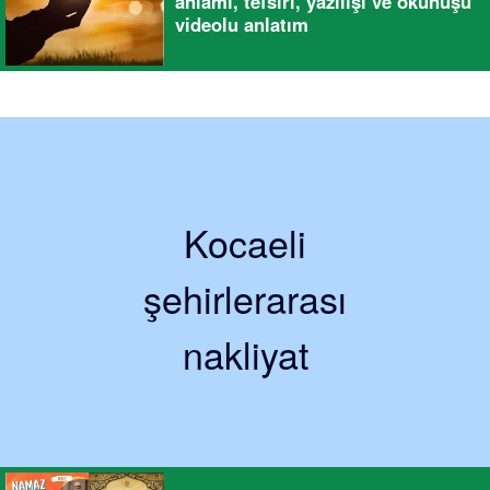
anlamı, tefsiri, yazılışı ve okunuşu
videolu anlatım
Kocaeli
şehirlerarası
nakliyat