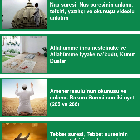
Nas suresi, Nas suresinin anlamı,
tefsiri, yazılışı ve okunuşu videolu
anlatım
Allahümme inna nesteinuke ve
Allahümme iyyake na’budu, Kunut
Duaları
Amenerrasulü´nün okunuşu ve
anlamı. Bakara Suresi son iki ayet
(285 ve 286)
Tebbet suresi, Tebbet suresinin