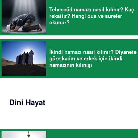
Teheccüd namazı nasıl kılınır? Kaç
rekattır? Hangi dua ve sureler
okunur?
İkindi namazı nasıl kılınır? Diyanete
göre kadın ve erkek için ikindi
namazının kılınışı
Dini Hayat