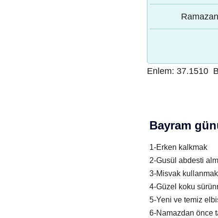
Ramazan 
Enlem:
37.1510
B
Bayram günü
1-Erken kalkmak
2-Gusül abdesti al
3-Misvak kullanmak
4-Güzel koku sürü
5-Yeni ve temiz elb
6-Namazdan önce t