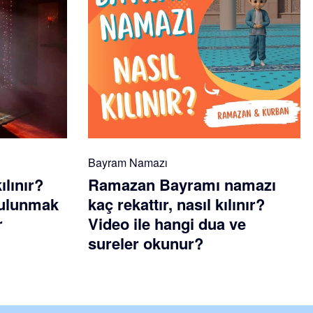
Bayram Namazı
ılınır?
Ramazan Bayramı namazı
 bulunmak
kaç rekattır, nasıl kılınır?
r
Video ile hangi dua ve
sureler okunur?