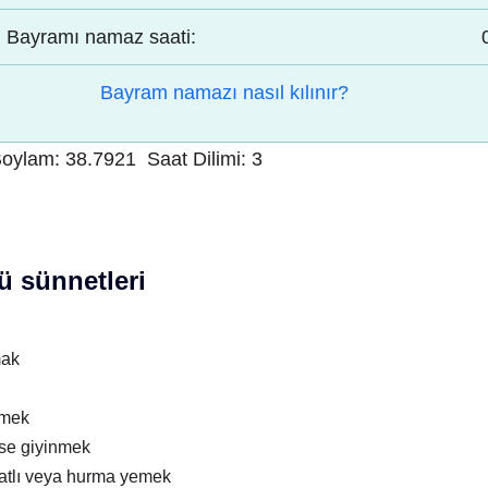
Bayramı namaz saati:
Bayram namazı nasıl kılınır?
oylam:
38.7921
Saat Dilimi:
3
 sünnetleri
mak
nmek
ise giyinmek
atlı veya hurma yemek