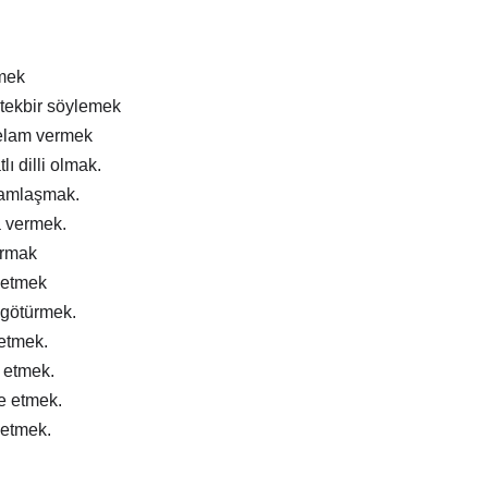
mek
tekbir söylemek
elam vermek
lı dilli olmak.
ramlaşmak.
a vermek.
ırmak
 etmek
 götürmek.
 etmek.
m etmek.
e etmek.
 etmek.