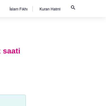
search
İslam Fıkhı
Kuran Hatmi
 saati