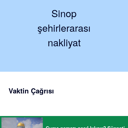
Sinop
şehirlerarası
nakliyat
Vaktin Çağrısı
Cuma namazı nasıl kılınır? Sünneti,