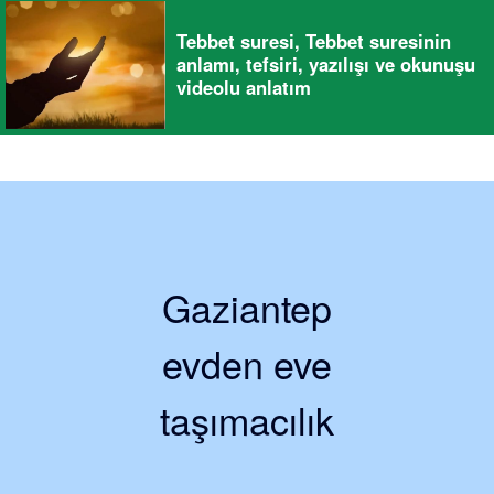
Tebbet suresi, Tebbet suresinin
anlamı, tefsiri, yazılışı ve okunuşu
videolu anlatım
Gaziantep
evden eve
taşımacılık