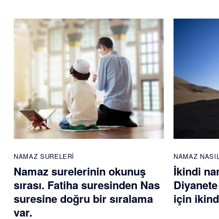
NAMAZ SURELERI
NAMAZ NASIL
Namaz surelerinin okunuş
İkindi na
sırası. Fatiha suresinden Nas
Diyanete
suresine doğru bir sıralama
için ikin
var.