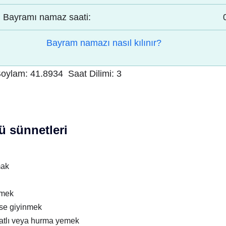
Bayramı namaz saati:
Bayram namazı nasıl kılınır?
oylam:
41.8934
Saat Dilimi:
3
 sünnetleri
mak
nmek
ise giyinmek
atlı veya hurma yemek