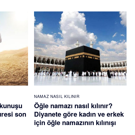
NAMAZ NASIL KILINIR
okunuşu
Öğle namazı nasıl kılınır?
uresi son
Diyanete göre kadın ve erkek
için öğle namazının kılınışı