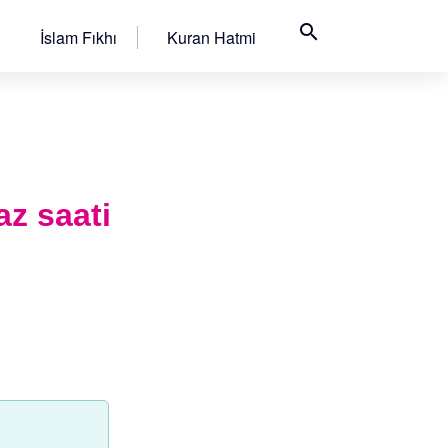
search
İslam Fıkhı
Kuran Hatmi
az saati