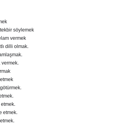
mek
tekbir söylemek
elam vermek
lı dilli olmak.
ramlaşmak.
a vermek.
ırmak
 etmek
 götürmek.
 etmek.
m etmek.
e etmek.
 etmek.