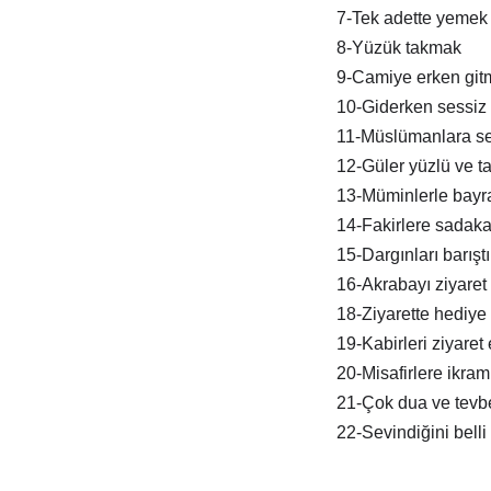
7-Tek adette yemek
8-Yüzük takmak
9-Camiye erken git
10-Giderken sessiz 
11-Müslümanlara s
12-Güler yüzlü ve tat
13-Müminlerle bay
14-Fakirlere sadak
15-Dargınları barışt
16-Akrabayı ziyaret
18-Ziyarette hediye
19-Kabirleri ziyaret
20-Misafirlere ikra
21-Çok dua ve tevb
22-Sevindiğini belli