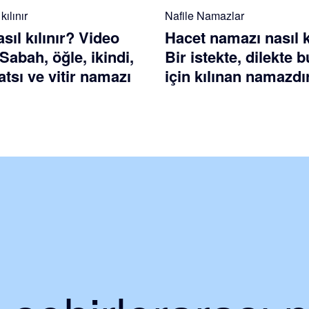
ılınır
Nafile Namazlar
ıl kılınır? Video
Hacet namazı nasıl k
 Sabah, öğle, ikindi,
Bir istekte, dilekte
tsı ve vitir namazı
için kılınan namazdı