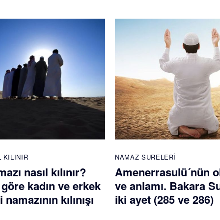
 KILINIR
NAMAZ SURELERI
mazı nasıl kılınır?
Amenerrasulü´nün 
 göre kadın ve erkek
ve anlamı. Bakara S
di namazının kılınışı
iki ayet (285 ve 286)