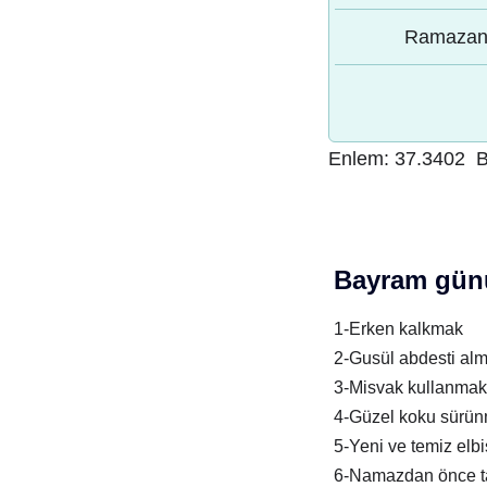
Ramazan 
Enlem:
37.3402
B
Bayram günü
1-Erken kalkmak
2-Gusül abdesti al
3-Misvak kullanmak
4-Güzel koku sürü
5-Yeni ve temiz elb
6-Namazdan önce t