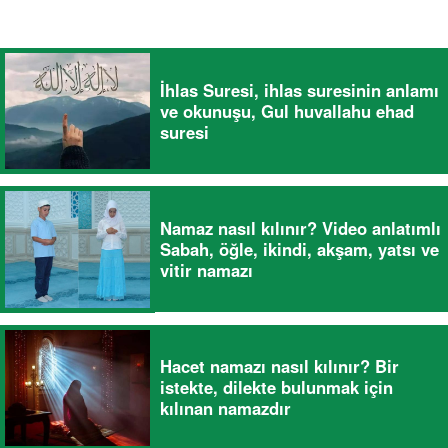
İhlas Suresi, ihlas suresinin anlamı
ve okunuşu, Gul huvallahu ehad
suresi
Namaz nasıl kılınır? Video anlatımlı
Sabah, öğle, ikindi, akşam, yatsı ve
vitir namazı
Hacet namazı nasıl kılınır? Bir
istekte, dilekte bulunmak için
kılınan namazdır