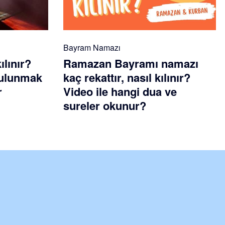
Bayram Namazı
ılınır?
Ramazan Bayramı namazı
 bulunmak
kaç rekattır, nasıl kılınır?
r
Video ile hangi dua ve
sureler okunur?