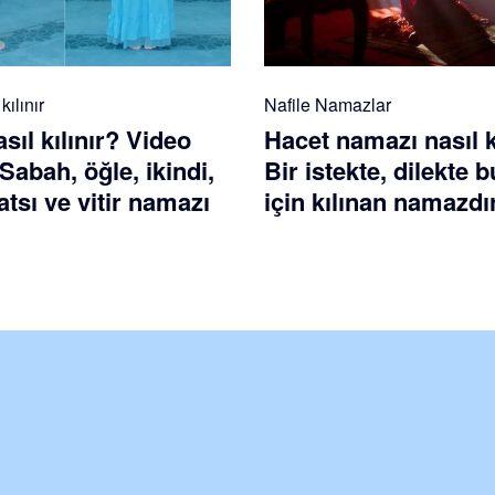
ılınır
Nafile Namazlar
ıl kılınır? Video
Hacet namazı nasıl k
 Sabah, öğle, ikindi,
Bir istekte, dilekte
tsı ve vitir namazı
için kılınan namazdı