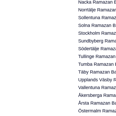
Nacka Ramazan Ba
Norrtälje Ramaza
Sollentuna Ramaz
Solna Ramazan Ba
Stockholm Ramaza
Sundbyberg Ramaz
Södertälje Ramaz
Tullinge Ramazan
Tumba Ramazan B
Täby Ramazan Bay
Upplands Väsby R
Vallentuna Ramaz
Åkersberga Ramaz
Årsta Ramazan Ba
Östermalm Ramaza