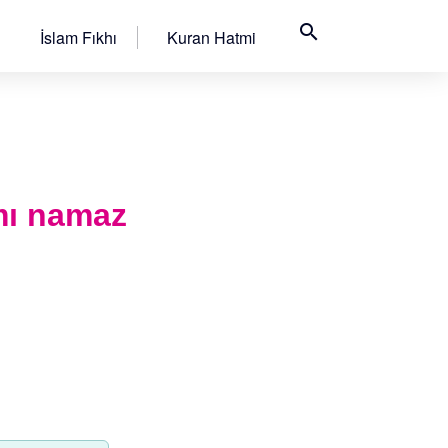
search
İslam Fıkhı
Kuran Hatmi
mı namaz