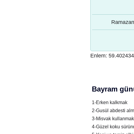
Ramazan 
Enlem:
59.40243
Bayram günü
1-Erken kalkmak
2-Gusül abdesti al
3-Misvak kullanmak
4-Güzel koku sürü