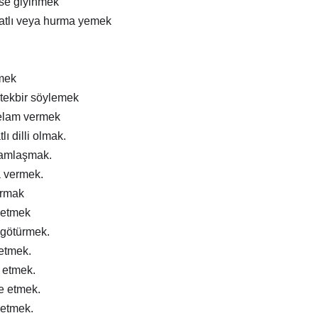
ise giyinmek
atlı veya hurma yemek
mek
tekbir söylemek
elam vermek
lı dilli olmak.
ramlaşmak.
a vermek.
ırmak
 etmek
 götürmek.
 etmek.
m etmek.
e etmek.
 etmek.