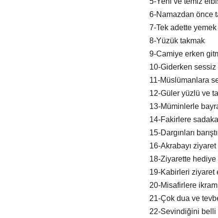
5-Yeni ve temiz elb
6-Namazdan önce t
7-Tek adette yemek
8-Yüzük takmak
9-Camiye erken git
10-Giderken sessiz 
11-Müslümanlara s
12-Güler yüzlü ve tat
13-Müminlerle bay
14-Fakirlere sadak
15-Dargınları barışt
16-Akrabayı ziyaret
18-Ziyarette hediye
19-Kabirleri ziyaret
20-Misafirlere ikra
21-Çok dua ve tevb
22-Sevindiğini belli