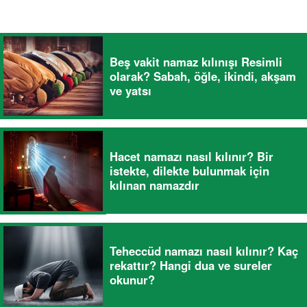
Beş vakit namaz kılınışı Resimli
olarak? Sabah, öğle, ikindi, akşam
ve yatsı
Hacet namazı nasıl kılınır? Bir
istekte, dilekte bulunmak için
kılınan namazdır
Teheccüd namazı nasıl kılınır? Kaç
rekattır? Hangi dua ve sureler
okunur?