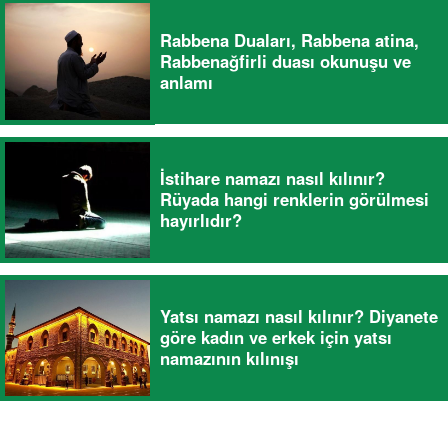
Rabbena Duaları, Rabbena atina,
Rabbenağfirli duası okunuşu ve
anlamı
İstihare namazı nasıl kılınır?
Rüyada hangi renklerin görülmesi
hayırlıdır?
Yatsı namazı nasıl kılınır? Diyanete
göre kadın ve erkek için yatsı
namazının kılınışı