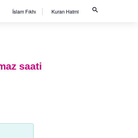
search
İslam Fıkhı
Kuran Hatmi
maz saati