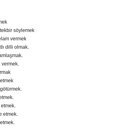
mek
tekbir söylemek
elam vermek
lı dilli olmak.
ramlaşmak.
a vermek.
ırmak
 etmek
 götürmek.
 etmek.
m etmek.
e etmek.
 etmek.