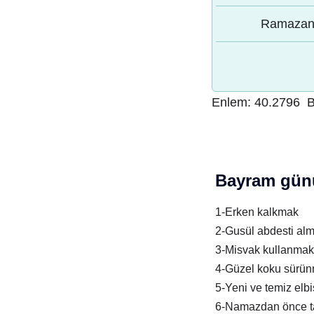
Ramazan 
Enlem:
40.2796
B
Bayram günü
1-Erken kalkmak
2-Gusül abdesti al
3-Misvak kullanmak
4-Güzel koku sürü
5-Yeni ve temiz elb
6-Namazdan önce t