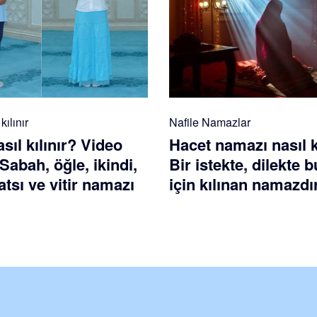
ılınır
Nafile Namazlar
ıl kılınır? Video
Hacet namazı nasıl k
 Sabah, öğle, ikindi,
Bir istekte, dilekte
tsı ve vitir namazı
için kılınan namazdı