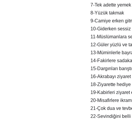
7-Tek adette yemek
8-Yüzük takmak
9-Camiye erken git
10-Giderken sessiz 
11-Müslümanlara s
12-Güler yüzlü ve tat
13-Müminlerle bay
14-Fakirlere sadak
15-Dargınları barışt
16-Akrabayı ziyaret
18-Ziyarette hediye
19-Kabirleri ziyaret
20-Misafirlere ikra
21-Çok dua ve tevb
22-Sevindiğini belli