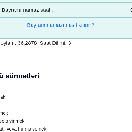
Bayramı namaz saati:
Bayram namazı nasıl kılınır?
oylam:
36.2878
Saat Dilimi:
3
 sünnetleri
mak
nmek
ise giyinmek
atlı veya hurma yemek