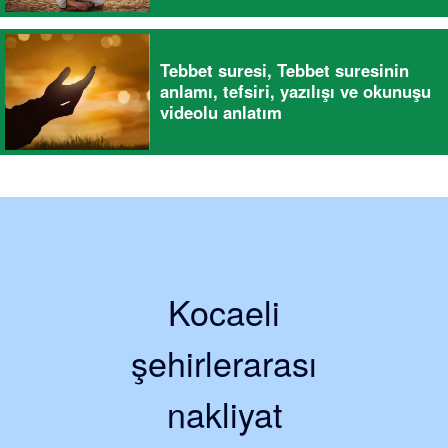
Tebbet suresi, Tebbet suresinin
anlamı, tefsiri, yazılışı ve okunuşu
videolu anlatım
Kocaeli
şehirlerarası
nakliyat