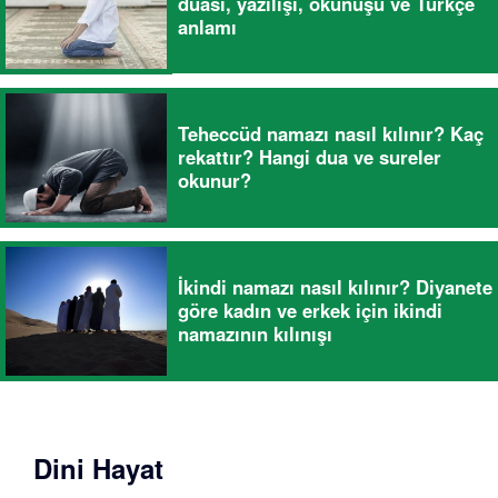
duası, yazılışı, okunuşu ve Türkçe
anlamı
Teheccüd namazı nasıl kılınır? Kaç
rekattır? Hangi dua ve sureler
okunur?
İkindi namazı nasıl kılınır? Diyanete
göre kadın ve erkek için ikindi
namazının kılınışı
Dini Hayat