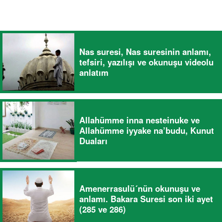
Nas suresi, Nas suresinin anlamı,
tefsiri, yazılışı ve okunuşu videolu
anlatım
Allahümme inna nesteinuke ve
Allahümme iyyake na’budu, Kunut
Duaları
Amenerrasulü´nün okunuşu ve
anlamı. Bakara Suresi son iki ayet
(285 ve 286)