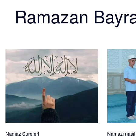
Ramazan Bayr
Namaz Sureleri
Namazı nasıl k