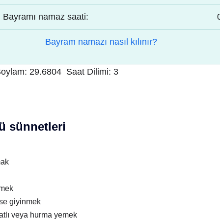
Bayramı namaz saati:
Bayram namazı nasıl kılınır?
oylam:
29.6804
Saat Dilimi:
3
 sünnetleri
mak
nmek
ise giyinmek
atlı veya hurma yemek