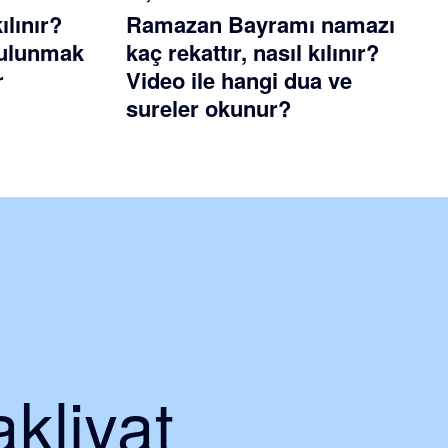
ılınır?
Ramazan Bayramı namazı
 bulunmak
kaç rekattır, nasıl kılınır?
r
Video ile hangi dua ve
sureler okunur?
kliyat