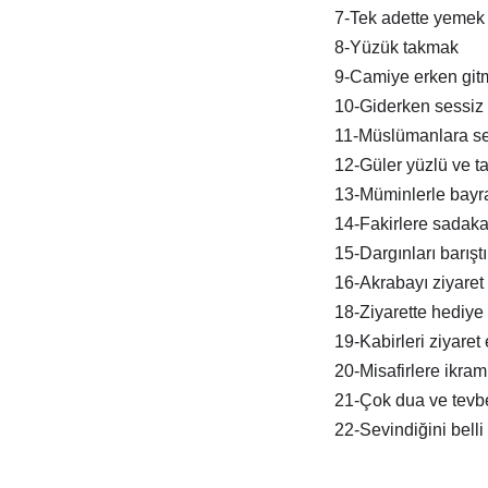
7-Tek adette yemek
8-Yüzük takmak
9-Camiye erken git
10-Giderken sessiz 
11-Müslümanlara s
12-Güler yüzlü ve tat
13-Müminlerle bay
14-Fakirlere sadak
15-Dargınları barışt
16-Akrabayı ziyaret
18-Ziyarette hediye
19-Kabirleri ziyaret
20-Misafirlere ikra
21-Çok dua ve tevb
22-Sevindiğini belli