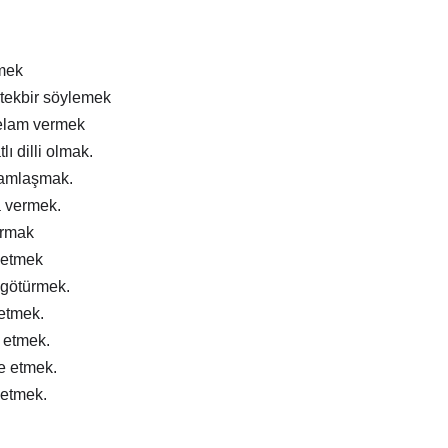
mek
tekbir söylemek
elam vermek
lı dilli olmak.
ramlaşmak.
a vermek.
ırmak
 etmek
 götürmek.
 etmek.
m etmek.
e etmek.
 etmek.