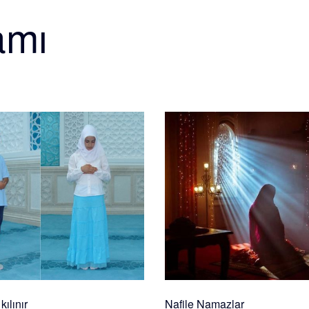
amı
ılınır
Nafile Namazlar