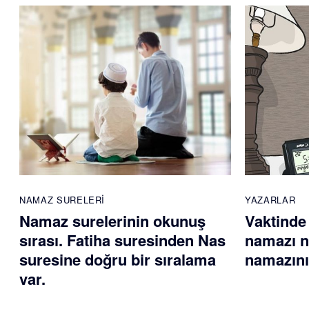
NAMAZ SURELERI
YAZARLAR
Namaz surelerinin okunuş
Vaktinde
sırası. Fatiha suresinden Nas
namazı na
suresine doğru bir sıralama
namazını
var.