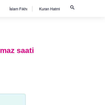
search
İslam Fıkhı
Kuran Hatmi
amaz saati