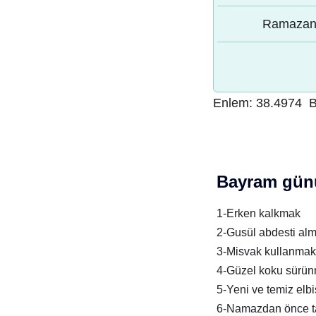
Ramazan 
Enlem:
38.4974
B
Bayram günü
1-Erken kalkmak
2-Gusül abdesti al
3-Misvak kullanmak
4-Güzel koku sürü
5-Yeni ve temiz elb
6-Namazdan önce t