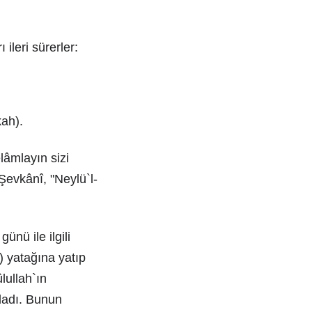
ileri sürerler:
kah).
elâmlayın sizi
Şevkânî, "Neylü`l-
ünü ile ilgili
) yatağına yatıp
lullah`ın
ladı. Bunun