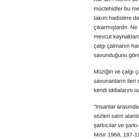
müctehidler bu mev
takım hadislere da
çıkarmışlardır. Ne 
mevcut kaynaklarda
çalgı çalmanın har
savunduğunu göreb
Müziğin ve çalgı ç
savunanların ileri 
kendi iddialarını i
"Insanlar arasında
sözleri satın alanla
şarkıcılar ve şark
Mısır 1968, 197-198