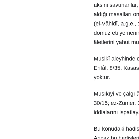
aksini savunanlar,
aldığı masalları o
(el-Vâhidî, a.g.e
domuz eti yemenin
âletlerini yahut m
Musikî aleyhinde de
Enfâl, 8/35; Kasas
yoktur.
Musıkıyi ve çalgı â
30/15; ez-Zümer, 3
iddialarını ispatlay
Bu konudaki hadisl
Ancak bu hadisleri