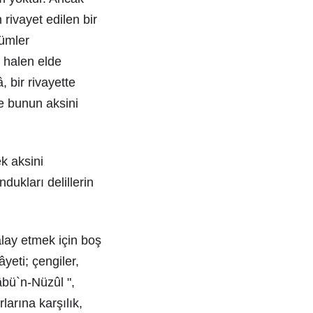
rivayet edilen bir
kümler
e halen elde
 bir rivayette
e bunun aksini
k aksini
ndukları delillerin
alay etmek için boş
âyeti; çengiler,
âbü`n-Nüzûl ",
larına karşılık,