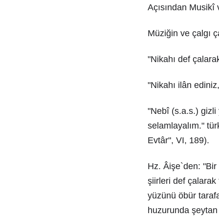
Açısından Musikî 
Müziğin ve çalgı ça
"Nikahı def çalarak
"Nikahı ilân ediniz
"Nebî (s.a.s.) gizl
selamlayalım." tü
Evtâr", VI, 189).
Hz. Âişe`den: "Bir
şiirleri def çalar
yüzünü öbür tarafa
huzurunda şeytan 