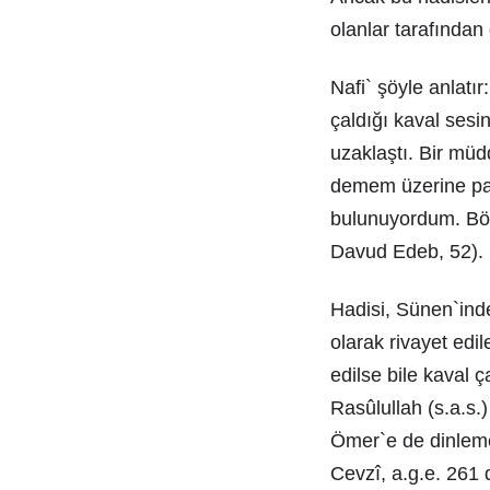
olanlar tarafından
Nafi` şöyle anlatı
çaldığı kaval sesini
uzaklaştı. Bir müd
demem üzerine parm
bulunuyordum. Böyl
Davud Edeb, 52).
Hadisi, Sünen`ind
olarak rivayet edi
edilse bile kaval 
Rasûlullah (s.a.s.
Ömer`e de dinleme 
Cevzî, a.g.e. 261 