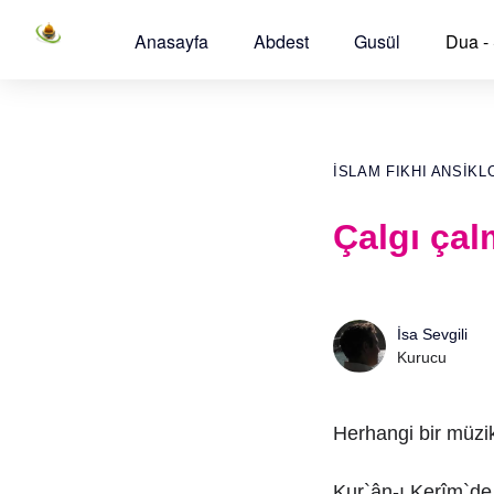
Anasayfa
Abdest
Gusül
Dua -
İSLAM FIKHI ANSIKL
Çalgı ça
İsa Sevgili
Kurucu
Herhangi bir müzik 
Kur`ân-ı Kerîm`de 