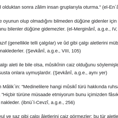
 olduktan sonra zâlim insan gruplarıyla oturma." (el-En`
e oyunun olup olmadığını bilmeden düğüne gidenler için
u bilenler düğüne gidemezler. (el-Merginânî, a.g.e., IV,
f (genellikle telli çalgılar) ve ûd gibi çalgı aletlerini 
aklederler. (Şevkânî, a.g.e., VIII, 105)
gı aleti ile bile olsa, mûsikînin caiz olduğunu söylemişler
susta onlara uymuşlardır. (Şevkânî, a.g.e., aynı yer)
 Mâlik`in: "Medinelilere hangi mûsikî türü hakkında ruhs
 "Hiçbir türüne müsaade etmiyorum bunu içimizden fâsık 
nakleder. (ibnü`l-Cevzî, a.g.e., 256)
ul ve saz gibi çalgı âletlerini caiz görmezler; bu tür aletle