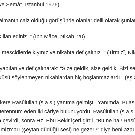
ve Semâ", Istanbul 1976)
lmanın caiz olduğu görüşünde olanlar delil olarak şunları 
 ilan ediniz. " (Ibn Mâce, Nikah, 20)
, mescidlerde kıyınız ve nikahta def çalınız. " (Tirmizî, Ni
i yapılan ve def çalınarak: "Size geldik, size geldik. Bizi s
rküsü söylenmeyen nikahlardan hiç hoşlanmazlardı." (eş-
 kere Rasûlullah (s.a.s.) yanıma gelmişti. Yanımda, Buas g
ak terennüm eden iki câriye bulunuyordu. Rasûlullah (s.a.s.
 çevirdi, sonra Hz. Ebu Bekir içeri girdi. "Bu ne hal! Rasû
mizmarı (şeytan düdüğü sesi) ne gezer?" diye beni azar