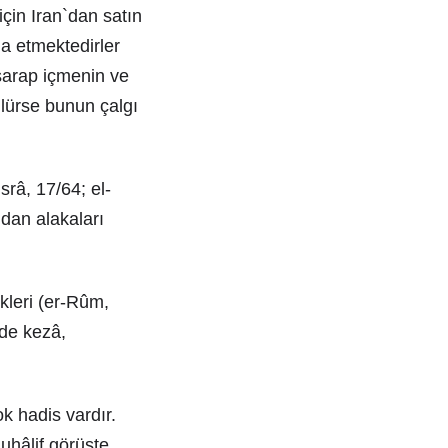
için Iran`dan satın
ia etmektedirler
şarap içmenin ve
lürse bunun çalgı
srâ, 17/64; el-
udan alakaları
ikleri (er-Rûm,
 de kezâ,
ok hadis vardır.
uhâlif görüşte