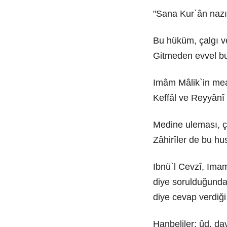
"Sana Kur`ân nazıl
Bu hüküm, çalgı v
Gitmeden evvel bun
Imâm Mâlik`in meazı
Keffâl ve Reyyânî n
Medine uleması, çal
Zâhirîler de bu hu
Ibnü`l Cevzî, Imam
diye sorulduğunda
diye cevap verdiği 
Hanbeliler; ûd, dav