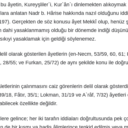
 bu âyetin, Kureyşliler`i, Kur`ân`ı dinlemekten alıkoymak 
nlara anlatan Nadr b. Hârise hakkında nazıl olduğunu idd
., 197). Gerçekten de söz konusu âyet Mekkî olup, henüz 
 dahi yasaklanmamış olduğu bir dönemde indiği düşünü
usıkıyi yasaklamak için geldiği söylenemez.
lil olarak gösterilen âyetlerin (en-Necm, 53/59, 60, 61; I
, 28/55; ve Furkan, 25/72) de aynı şekilde konu ile doğr
letlerinin çalınmasını caiz görenlerin delil olarak gösterd
9/18, Fâtır, 35/1; Lokman, 31/19 ve A`râf, 7/32) âyetleri
abilecek özellikte değildir.
ere gelince; her iki tarafın iddiaları doğrultusunda pek ç
n de bir kısmı ya hadis âlimlerince tenkid edilmiş veya m