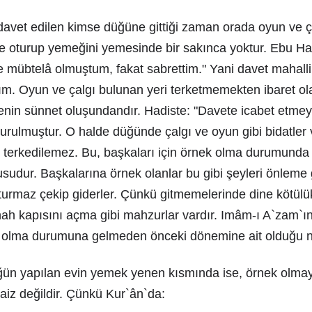
vet edilen kimse düğüne gittiği zaman orada oyun ve ç
 oturup yemeğini yemesinde bir sakınca yoktur. Ebu Hani
e mübtelâ olmuştum, fakat sabrettim." Yani davet mahall
ım. Oyun ve çalgı bulunan yeri terketmemekten ibaret o
enin sünnet oluşundandır. Hadiste: "Davete icabet etme
yurulmuştur. O halde düğünde çalgı ve oyun gibi bidatler 
t terkedilemez. Bu, başkaları için örnek olma durumund
sudur. Başkalarına örnek olanlar bu gibi şeyleri önleme
oturmaz çekip giderler. Çünkü gitmemelerinde dine kötül
h kapısını açma gibi mahzurlar vardır. Imâm-ı A`zam`ı
k olma durumuna gelmeden önceki dönemine ait olduğu na
ğün yapılan evin yemek yenen kısmında ise, örnek olmaya
aiz değildir. Çünkü Kur`ân`da: