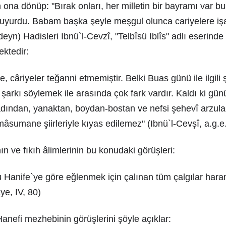
 ona dönüp: "Bırak onları, her milletin bir bayramı var b
buyurdu. Babam başka şeyle meşgul olunca cariyelere işar
 Ideyn) Hadisleri Ibnü`l-Cevzî, "Telbîsü Iblîs" adlı eserind
ektedir:
, câriyeler teğanni etmemiştir. Belki Buas günü ile ilgili 
 şarkı söylemek ile arasında çok fark vardır. Kaldı ki g
adından, yanaktan, boydan-bostan ve nefsi şehevî arzula
mâsumane şiirleriyle kıyas edilemez" (Ibnü`l-Cevşî, a.g.e
 ve fıkıh âlimlerinin bu konudaki görüşleri:
Hanife`ye göre eğlenmek için çalınan tüm çalgılar haram
ye, IV, 80)
Hanefi mezhebinin görüşlerini şöyle açıklar: