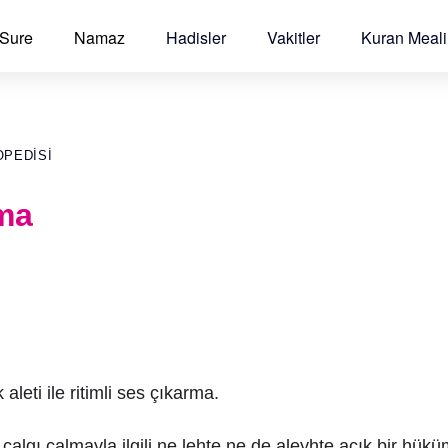
 Sure
Namaz
Hadisler
Vakitler
Kuran Meali
OPEDISI
lma
aleti ile ritimli ses çıkarma.
çalgı çalmayla ilgili ne lehte ne de aleyhte açık bir hük