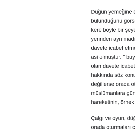
Düğün yemeğine da
bulunduğunu görse
kere böyle bir şey
yerinden ayrılmad
davete icabet etm
asi olmuştur. " bu
olan davete icabe
hakkında söz konu
değillerse orada 
müslümanlara güna
hareketinin, örne
Çalgı ve oyun, dü
orada oturmaları c