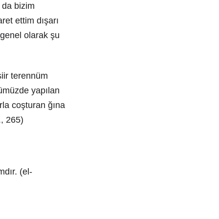
u da bizim
et ettim dışarı
e genel olarak şu
şiir terennüm
ünümüzde yapılan
rla coşturan ğına
., 265)
dır. (el-