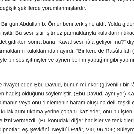
 değişik şekillerde yorumlanmışlardır.
r: Bir gün Abdullah b. Ömer beni terkişine aldı. Yolda gid
 işitti. Bu sesi işitir işitmez parmaklarıyla kulaklarını tık
det gittikten sonra bana "Kaval sesi hâlâ geliyor mu?" diy
aklarını kulaklarından ayırdı. "Bir kere de Rasûlullah (s.a
e bir ses işitmişler ve aynen benim yaptığım gibi yapmış
e rivayet eden Ebu Davud, bunun münker (güvenilir bir r
len hadis) olduğunu söylemiştir. (Ebu Davud, aynı yer) Ka
çalmanın veya onu dinlemenin haram oluşuna delil teşkil 
) kulaklarını tıkama yerine çobanı ikaz eder, onu bu işten
izni vermezdi. (Bu konudaki diğer hadisler ve tenkidleri i
dipnotlar; eş-Şevkânî, Neylü`l-Evtâr, VIII, 96-106; Süle