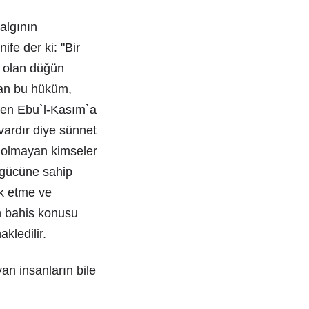
algının
fe der ki: "Bir
i olan düğün
lan bu hüküm,
yen Ebu`l-Kasım`a
vardır diye sünnet
a olmayan kimseler
 gücüne sahip
ük etme ve
n bahis konusu
kledilir.
n insanların bile