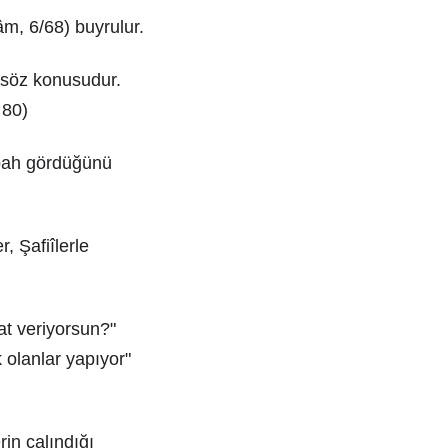
âm, 6/68) buyrulur.
 söz konusudur.
 80)
mübah gördüğünü
, Şafiîlerle
at veriyorsun?"
olanlar yapıyor"
rin çalındığı