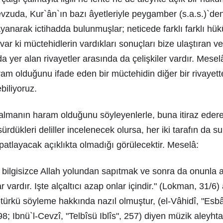
zuda, Kur`ân`ın bazı âyetleriyle peygamber (s.a.s.)`den 
yanarak ictihadda bulunmuşlar; neticede farklı farklı hü
var ki müctehidlerin vardıkları sonuçları bize ulaştıran v
 yer alan rivayetler arasında da çelişkiler vardır. Meselâ,
am olduğunu ifade eden bir müctehidin diğer bir rivayett
iliyoruz.
almanın haram olduğunu söyleyenlerle, buna itiraz edere
sürdükleri deliller incelenecek olursa, her iki tarafın da su
spatlayacak açıklıkta olmadığı görülecektir. Meselâ:
 bilgisizce Allah yolundan sapıtmak ve sonra da onunla 
r vardır. Işte alçaltıcı azap onlar içindir." (Lokman, 31/6) 
ı-türkü söyleme hakkında nazıl olmuştur, (el-Vâhidî, "Esb
; Ibnü`l-Cevzî, "Telbîsü Iblîs", 257) diyen müzik aleyhtar