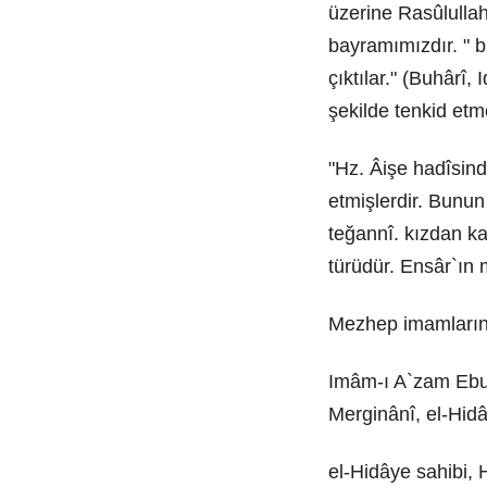
üzerine Rasûlullah
bayramımızdır. " 
çıktılar." (Buhârî,
şekilde tenkid etm
"Hz. Âişe hadîsinde
etmişlerdir. Bunun
teğannî. kızdan k
türüdür. Ensâr`ın 
Mezhep imamlarının
Imâm-ı A`zam Ebu 
Merginânî, el-Hidâ
el-Hidâye sahibi, 