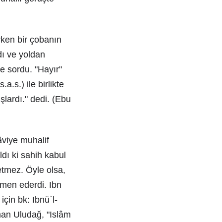
erken bir çobanın
adı ve yoldan
e sordu. "Hayır"
.s.) ile birlikte
lardı." dedi. (Ebu
âviye muhalif
ldı ki sahih kabul
etmez. Öyle olsa,
 men ederdi. Ibn
çin bk: Ibnü`l-
yman Uludağ, "Islâm