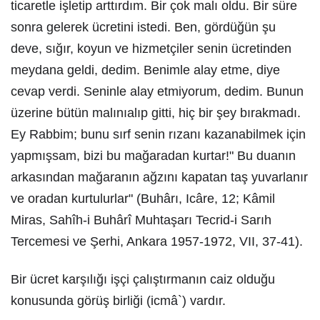
ticaretle işletip arttırdım. Bir çok malı oldu. Bir süre
sonra gelerek ücretini istedi. Ben, gördüğün şu
deve, sığır, koyun ve hizmetçiler senin ücretinden
meydana geldi, dedim. Benimle alay etme, diye
cevap verdi. Seninle alay etmiyorum, dedim. Bunun
üzerine bütün malınıalıp gitti, hiç bir şey bırakmadı.
Ey Rabbim; bunu sırf senin rızanı kazanabilmek için
yapmışsam, bizi bu mağaradan kurtar!" Bu duanın
arkasından mağaranın ağzını kapatan taş yuvarlanır
ve oradan kurtulurlar" (Buhârı, Icâre, 12; Kâmil
Miras, Sahîh-i Buhârî Muhtaşarı Tecrid-i Sarıh
Tercemesi ve Şerhi, Ankara 1957-1972, VII, 37-41).
Bir ücret karşılığı işçi çalıştırmanın caiz olduğu
konusunda görüş birliği (icmâ`) vardır.