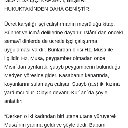
ISLÂM`DA İŞÇİ KAPSAMI, BEŞERÎ
HUKUKTAKİNDEN DAHA GENİŞTİR.
Ücret karşılığı işçi çalıştırmanın meşrûluğu kitap,
Sünnet ve icmâ delillerine dayanır. Islâm`dan önceki
semavî dinlerde de ücretle işçi çalıştırma
uygulaması vardır. Bunlardan birisi Hz. Musa ile
ilgilidir. Hz. Musa, peygamber olmadan önce
Mısır`dan ayrılarak, şuayb peygamberin bulunduğu
Medyen yöresine gider. Kasabanın kenarında,
koyunlarını sulamaya çalışan Şuayb (a.s) iki kızına
yardımcı olur. Olayın devamı Kur`an`da şöyle
anlatılır:
"Derken o iki kadından biri utana utana yürüyerek
Musa`nın yanına geldi ve şöyle dedi; Babam