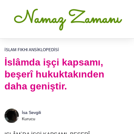
Namaz Zamanı
İSLAM FIKHI ANSIKLOPEDISI
İslâmda işçi kapsamı,
beşerî hukuktakınden
daha geniştir.
İsa Sevgili
Kurucu