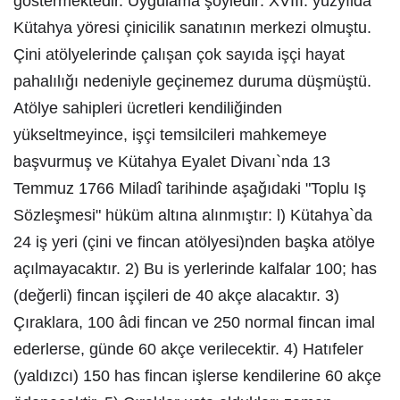
göstermektedir. Uygulama şöyledir: XVIII. yüzyılda
Kütahya yöresi çinicilik sanatının merkezi olmuştu.
Çini atölyelerinde çalışan çok sayıda işçi hayat
pahalılığı nedeniyle geçinemez duruma düşmüştü.
Atölye sahipleri ücretleri kendiliğinden
yükseltmeyince, işçi temsilcileri mahkemeye
başvurmuş ve Kütahya Eyalet Divanı`nda 13
Temmuz 1766 Miladî tarihinde aşağıdaki "Toplu Iş
Sözleşmesi" hüküm altına alınmıştır: l) Kütahya`da
24 iş yeri (çini ve fincan atölyesi)nden başka atölye
açılmayacaktır. 2) Bu is yerlerinde kalfalar 100; has
(değerli) fincan işçileri de 40 akçe alacaktır. 3)
Çıraklara, 100 âdi fincan ve 250 normal fincan imal
ederlerse, günde 60 akçe verilecektir. 4) Hatıfeler
(yaldızcı) 150 has fincan işlerse kendilerine 60 akçe