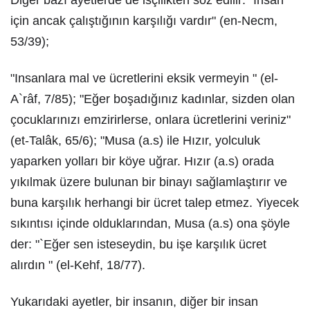
Diğer bazı ayetlerde de isçilikten söz edilir: "Insan
için ancak çalıştığının karşılığı vardır" (en-Necm,
53/39);
"Insanlara mal ve ücretlerini eksik vermeyin " (el-
A`râf, 7/85); "Eğer boşadığınız kadınlar, sizden olan
çocuklarınızı emzirirlerse, onlara ücretlerini veriniz"
(et-Talâk, 65/6); "Musa (a.s) ile Hızır, yolculuk
yaparken yolları bir köye uğrar. Hızır (a.s) orada
yıkılmak üzere bulunan bir binayı sağlamlaştırır ve
buna karşılık herhangi bir ücret talep etmez. Yiyecek
sıkıntısı içinde olduklarından, Musa (a.s) ona şöyle
der: "`Eğer sen isteseydin, bu işe karşılık ücret
alırdın " (el-Kehf, 18/77).
Yukarıdaki ayetler, bir insanın, diğer bir insan