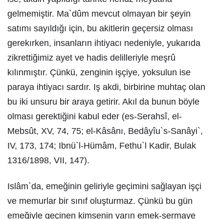
gelmemiştir. Ma`dûm mevcut olmayan bir şeyin
satımı sayıldığı için, bu akitlerin geçersiz olması
gerekırken, insanların ihtiyacı nedeniyle, yukarıda
zikrettiğimiz ayet ve hadis delilleriyle meşrû
kılınmıştır. Çünkü, zenginin işçiye, yoksulun ise
paraya ihtiyacı sardır. Iş akdi, birbirine muhtaç olan
bu iki unsuru bir araya getirir. Akıl da bunun böyle
olması gerektiğini kabul eder (es-Serahsî, el-
Mebsût, XV, 74, 75; el-Kâsânı, Bedâyîu`s-Sanâyi`,
IV, 173, 174; Ibnü`l-Hümâm, Fethu`l Kadir, Bulak
1316/1898, VII, 147).
Islâm`da, emeğinin geliriyle geçimini sağlayan işçi
ve memurlar bir sınıf oluşturmaz. Çünkü bu gün
emeğiyle geçinen kimsenin yarın emek-sermaye