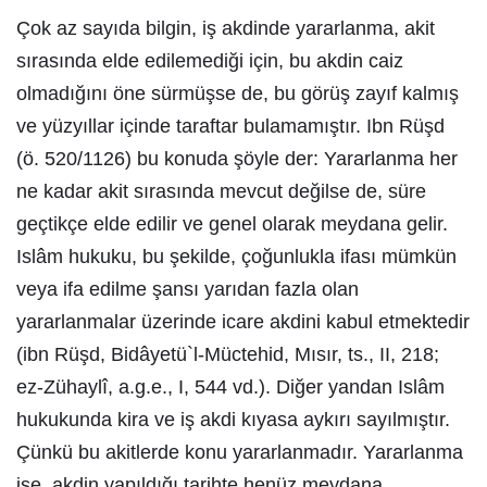
Çok az sayıda bilgin, iş akdinde yararlanma, akit
sırasında elde edilemediği için, bu akdin caiz
olmadığını öne sürmüşse de, bu görüş zayıf kalmış
ve yüzyıllar içinde taraftar bulamamıştır. Ibn Rüşd
(ö. 520/1126) bu konuda şöyle der: Yararlanma her
ne kadar akit sırasında mevcut değilse de, süre
geçtikçe elde edilir ve genel olarak meydana gelir.
Islâm hukuku, bu şekilde, çoğunlukla ifası mümkün
veya ifa edilme şansı yarıdan fazla olan
yararlanmalar üzerinde icare akdini kabul etmektedir
(ibn Rüşd, Bidâyetü`l-Müctehid, Mısır, ts., II, 218;
ez-Zühaylî, a.g.e., I, 544 vd.). Diğer yandan Islâm
hukukunda kira ve iş akdi kıyasa aykırı sayılmıştır.
Çünkü bu akitlerde konu yararlanmadır. Yararlanma
ise, akdin yapıldığı tarihte henüz meydana