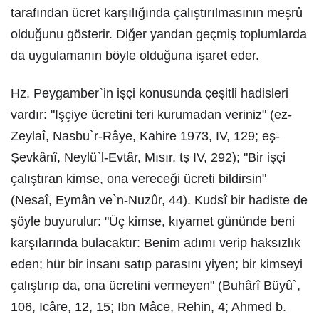
tarafından ücret karşılığında çalıştırılmasının meşrû
olduğunu gösterir. Diğer yandan geçmiş toplumlarda
da uygulamanın böyle olduğuna işaret eder.
Hz. Peygamber`in işçi konusunda çeşitli hadisleri
vardır: "Işçiye ücretini teri kurumadan veriniz" (ez-
Zeylaî, Nasbu`r-Râye, Kahire 1973, IV, 129; eş-
Şevkânî, Neylü`l-Evtâr, Mısır, tş IV, 292); "Bir işçi
çalıştıran kimse, ona vereceği ücreti bildirsin"
(Nesaî, Eymân ve`n-Nuzûr, 44). Kudsî bir hadiste de
şöyle buyurulur: "Üç kimse, kıyamet gününde beni
karşılarında bulacaktır: Benim adımı verip haksızlık
eden; hür bir insanı satıp parasını yiyen; bir kimseyi
çalıştırıp da, ona ücretini vermeyen" (Buhârî Büyû`,
106, Icâre, 12, 15; Ibn Mâce, Rehin, 4; Ahmed b.