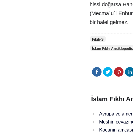
hissi doğarsa Han
(Mecma`u`l-Enhur)
bir halel gelmez.
Fıkıh-S
İslam Fıkhı Ansiklopedis
İslam Fıkhı A
⤷
Avrupa ve ameri
⤷
Meshin cevazında
⤷
Kocanın amcası