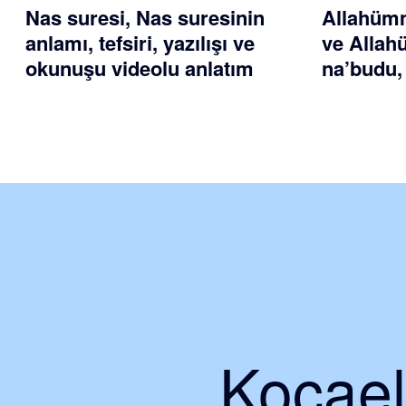
Nas suresi, Nas suresinin
Allahümm
anlamı, tefsiri, yazılışı ve
ve Allah
okunuşu videolu anlatım
na’budu,
Kocaeli