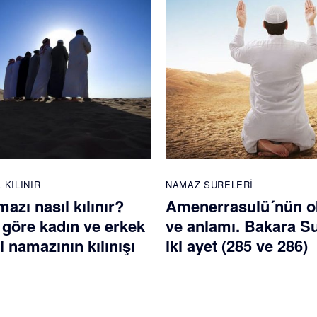
 KILINIR
NAMAZ SURELERI
mazı nasıl kılınır?
Amenerrasulü´nün 
 göre kadın ve erkek
ve anlamı. Bakara S
di namazının kılınışı
iki ayet (285 ve 286)