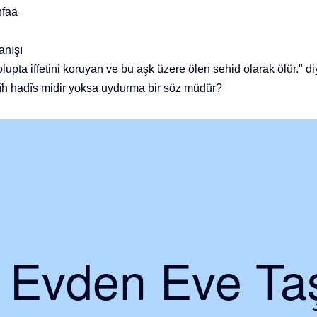
nfaa
anışı
olupta iffetini koruyan ve bu aşk üzere ölen sehid olarak ölür." di
hîh hadîs midir yoksa uydurma bir söz müdür?
i Evden Eve Taş