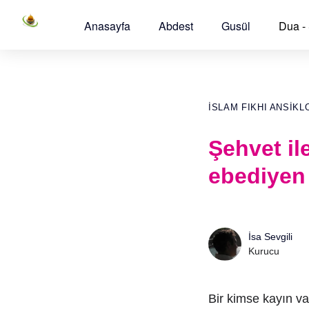
Anasayfa
Abdest
Gusül
Dua -
İSLAM FIKHI ANSIKL
Şehvet il
ebediyen 
İsa Sevgili
Kurucu
Bir kimse kayın val