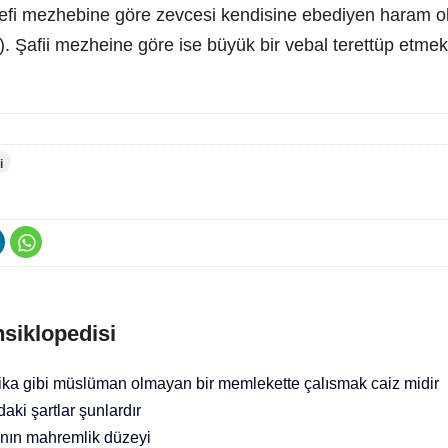
efi mezhebine göre zevcesi kendisine ebediyen haram ol
. Şafii mezheine göre ise büyük bir vebal terettüp etme
i
nsiklopedisi
ka gibi müslüman olmayan bir memlekette çalısmak caiz midir
ki şartlar şunlardır
nın mahremlik düzeyi