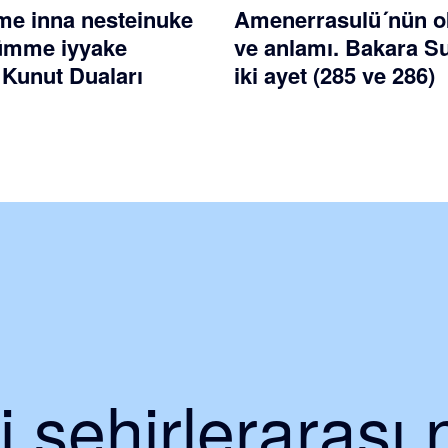
e inna nesteinuke
Amenerrasulü´nün 
ümme iyyake
ve anlamı. Bakara S
 Kunut Duaları
iki ayet (285 ve 286)
 şehirlerarası 