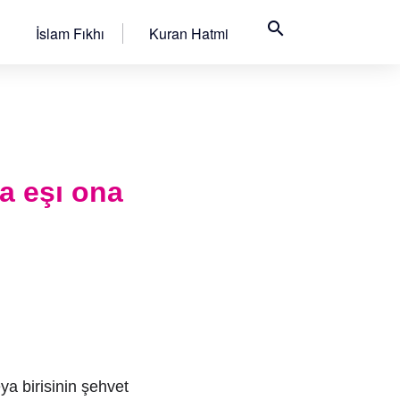
search
İslam Fıkhı
Kuran Hatmi
sa eşı ona
ya birisinin şehvet