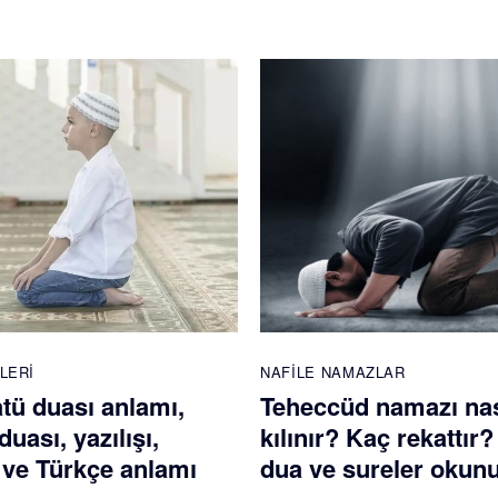
LERI
NAFILE NAMAZLAR
atü duası anlamı,
Teheccüd namazı nas
duası, yazılışı,
kılınır? Kaç rekattır
ve Türkçe anlamı
dua ve sureler okun