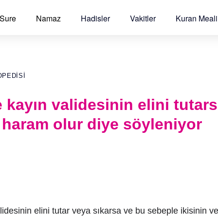
 Sure
Namaz
Hadisler
Vakitler
Kuran Meali
OPEDISI
e kayın validesinin elini tutar
haram olur diye söyleniyor
idesinin elini tutar veya sıkarsa ve bu sebeple ikisinin ve