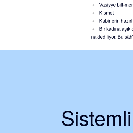
⤷
Vasiyye bill-me
⤷
Kısmet
⤷
Kabirlerin hazırl
⤷
Bir kadına aşık 
naklediliyor. Bu sâ
Sisteml