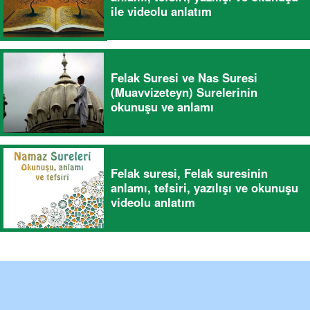
ile videolu anlatım
Felak Suresi ve Nas Suresi
(Muavvizeteyn) Surelerinin
okunuşu ve anlamı
Felak suresi, Felak suresinin
anlamı, tefsiri, yazılışı ve okunuşu
videolu anlatım