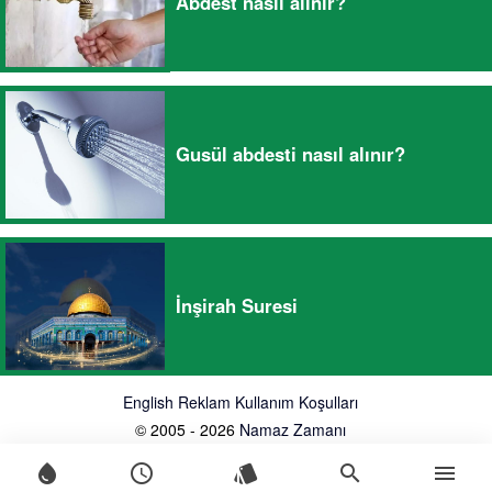
Abdest nasıl alınır?
Gusül abdesti nasıl alınır?
İnşirah Suresi
English
Reklam
Kullanım Koşulları
© 2005 - 2026
Namaz Zamanı
water_drop
schedule
style
search
menu