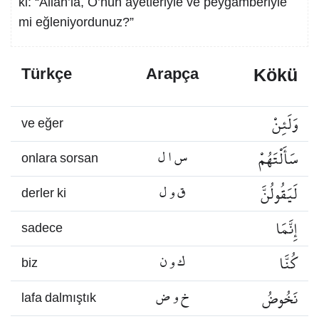
ki: “Allah’la, O’nun âyetleriyle ve peygamberiyle
mi eğleniyordunuz?”
Kökü
Türkçe
Arapça
وَلَئِنْ
ve eğer
سَأَلْتَهُمْ
س ا ل
onlara sorsan
لَيَقُولُنَّ
ق و ل
derler ki
إِنَّمَا
sadece
كُنَّا
ك و ن
biz
نَخُوضُ
خ و ض
lafa dalmıştık