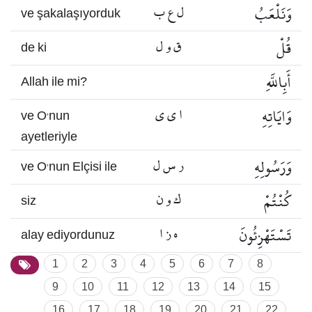
وَنَلْعَبُ
ل ع ب
ve şakalaşıyorduk
قُلْ
ق و ل
de ki
أَبِاللَّهِ
Allah ile mi?
وَايَاتِهِ
ا ي ي
ve O’nun
ayetleriyle
وَرَسُولِهِ
ر س ل
ve O’nun Elçisi ile
كُنْتُمْ
ك و ن
siz
تَسْتَهْزِئُونَ
ه ز ا
alay ediyordunuz
1
2
3
4
5
6
7
8
9
10
11
12
13
14
15
16
17
18
19
20
21
22