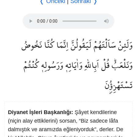
❬ Önceki
|
Sonraki ❭
وَلَئِنْ سَاَلْتَهُمْ لَيَقُولُنَّ اِنَّمَا كُنَّا نَخُوضُ
وَنَلْعَبُۜ قُلْ اَبِاللّٰهِ وَاٰيَاتِه۪ وَرَسُولِه۪ كُنْتُمْ
تَسْتَهْزِؤُ۫نَ
Diyanet İşleri Başkanlığı:
Şâyet kendilerine
(niçin alay ettiklerini) sorsan, “Biz sadece lâfa
dalmıştık ve aramızda eğleniyorduk”, derler. De