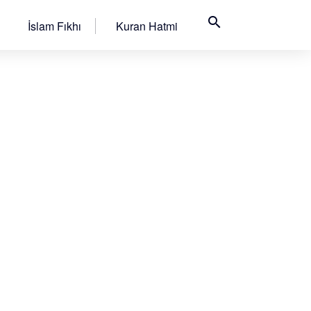
search
İslam Fıkhı
Kuran Hatmi
i