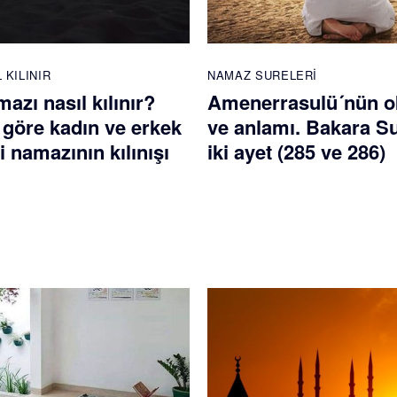
 KILINIR
NAMAZ SURELERI
mazı nasıl kılınır?
Amenerrasulü´nün 
 göre kadın ve erkek
ve anlamı. Bakara S
di namazının kılınışı
iki ayet (285 ve 286)