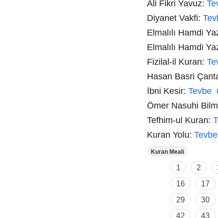
Ali Fikri Yavuz:
Te
Diyanet Vakfi:
Tev
Elmalılı Hamdi Ya
Elmalılı Hamdi Ya
Fizilal-il Kuran:
Te
Hasan Basri Çant
İbni Kesir:
Tevbe 
Ömer Nasuhi Bil
Tefhim-ul Kuran:
T
Kuran Yolu:
Tevbe
Kuran Meali
1
2
16
17
29
30
42
43