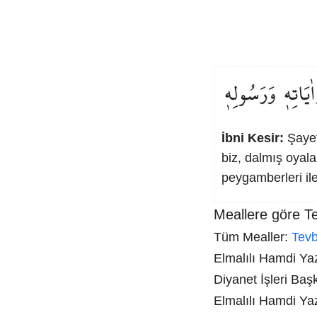
اٰيَاتِه۪
وَرَسُولِه۪
İbni Kesir:
Şayet
biz, dalmış oyala
peygamberleri il
Meallere göre T
Tüm Mealler:
Tev
Elmalılı Hamdi Yazı
Diyanet İşleri Baş
Elmalılı Hamdi Ya