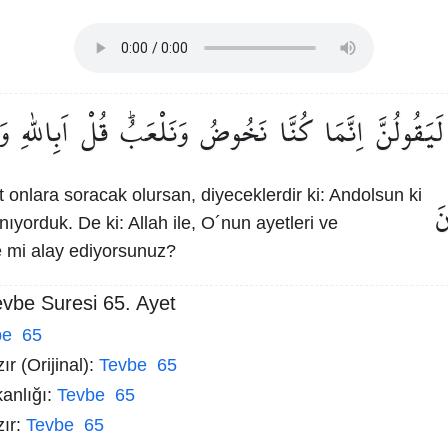
لَيَقُولُنَّ
اِنَّمَا
كُنَّا
نَخُوضُ
وَنَلْعَبُۜ
قُلْ
اَبِاللّٰهِ
وَ
 onlara soracak olursan, diyeceklerdir ki: Andolsun ki
نَ
nıyorduk. De ki: Allah ile, O´nun ayetleri ve
e mi alay ediyorsunuz?
evbe Suresi 65. Ayet
be 65
r (Orijinal):
Tevbe 65
kanlığı:
Tevbe 65
zır:
Tevbe 65