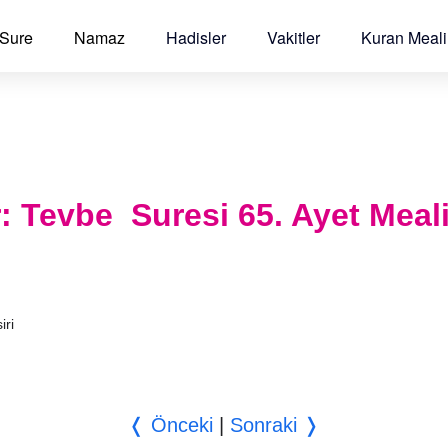
 Sure
Namaz
Hadisler
Vakitler
Kuran Meali
r: Tevbe Suresi 65. Ayet Meal
iri
❬ Önceki
|
Sonraki ❭