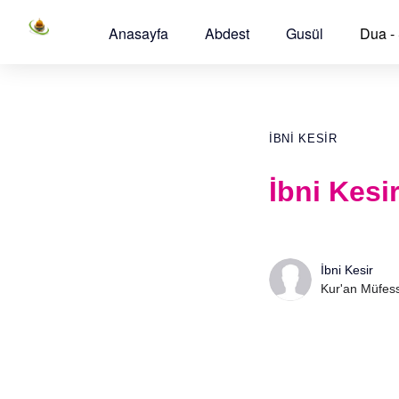
Anasayfa
Abdest
Gusül
Dua -
İBNI KESIR
İbni Kesi
İbni Kesir
Kur'an Müfess