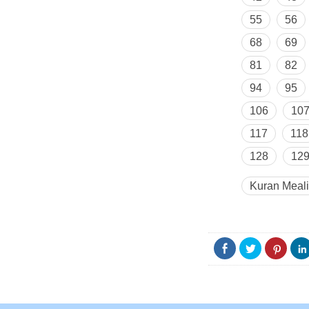
55
56
68
69
81
82
94
95
106
10
117
118
128
12
Kuran Meali