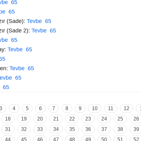
vbe 65
be 65
zır (Sade):
Tevbe 65
zır (Sade 2):
Tevbe 65
vbe 65
ay:
Tevbe 65
65
men:
Tevbe 65
evbe 65
 65
3
4
5
6
7
8
9
10
11
12
18
19
20
21
22
23
24
25
26
31
32
33
34
35
36
37
38
39
44
45
46
47
48
49
50
51
52