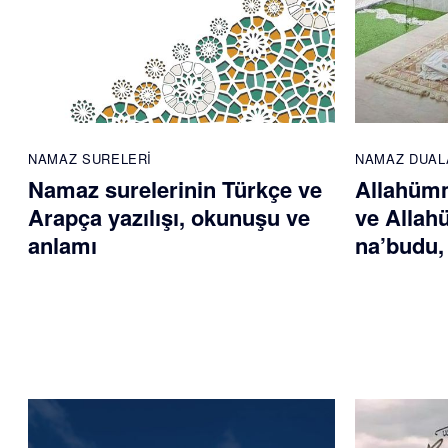
NAMAZ SURELERI
NAMAZ DUAL
Namaz surelerinin Türkçe ve
Allahümm
Arapça yazılışı, okunuşu ve
ve Allah
anlamı
na’budu,