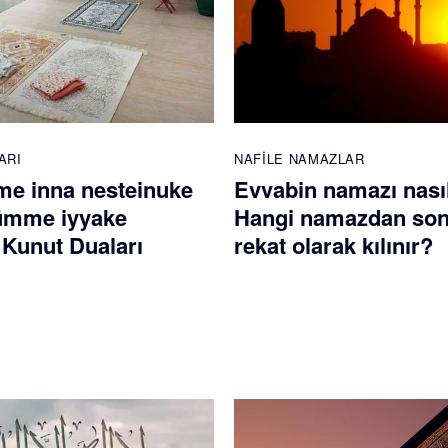
ARI
NAFILE NAMAZLAR
e inna nesteinuke
Evvabin namazı nasıl 
ümme iyyake
Hangi namazdan son
 Kunut Duaları
rekat olarak kılınır?