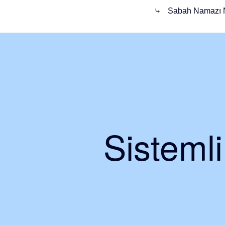
⤷
Sabah Namazı Nas
Sisteml