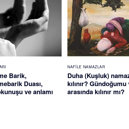
ARI
NAFILE NAMAZLAR
e Barik,
Duha (Kuşluk) namaz
ebarik Duası,
kılınır? Gündoğumu 
 okunuşu ve anlamı
arasında kılınır mı?