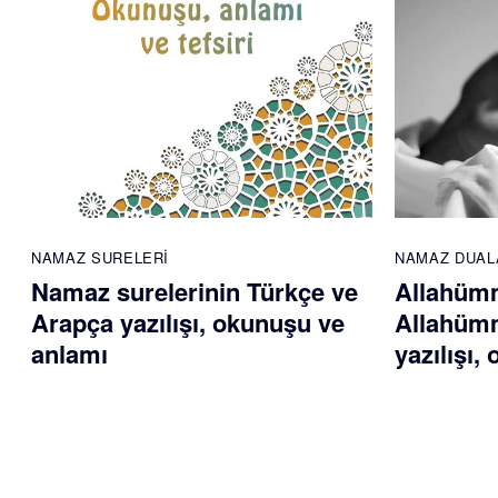
NAMAZ SURELERI
NAMAZ DUAL
Namaz surelerinin Türkçe ve
Allahümm
Arapça yazılışı, okunuşu ve
Allahümm
anlamı
yazılışı,