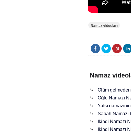
Namaz videoları
Namaz videol
⤷
Ölüm gelmeden 
⤷
Öğle Namazı Nas
⤷
Yatsı namazının d
⤷
Sabah Namazı Na
⤷
İkindi Namazı Na
⤷
İkindi Namazı Na