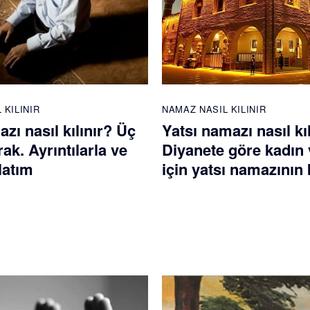
 KILINIR
NAMAZ NASIL KILINIR
azı nasıl kılınır? Üç
Yatsı namazı nasıl kı
rak. Ayrıntılarla ve
Diyanete göre kadın 
latım
için yatsı namazının k