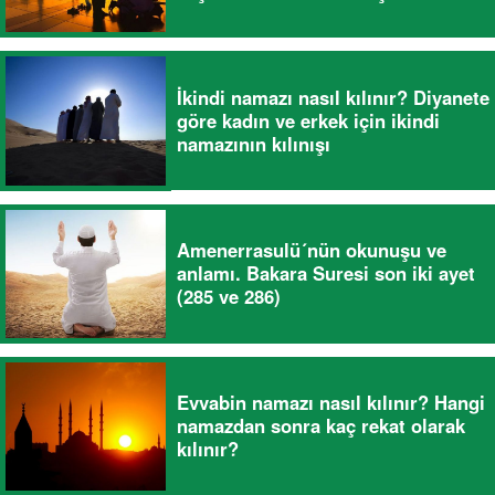
İkindi namazı nasıl kılınır? Diyanete
göre kadın ve erkek için ikindi
namazının kılınışı
Amenerrasulü´nün okunuşu ve
anlamı. Bakara Suresi son iki ayet
(285 ve 286)
Evvabin namazı nasıl kılınır? Hangi
namazdan sonra kaç rekat olarak
kılınır?