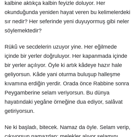
kalbine aktıkça kalbin feyizle doluyor. Her
okunduğunda yeniden hayat veren bu kelimelerdeki
sır nedir? Her seferinde yeni duyuyormuş gibi neler
söylemektedir?
Rükû ve secdelerin uzuyor yine. Her eğilmede
içinde bir yerler doğruluyor. Her kapanmada içinde
bir yerler açılıyor. Öyle ki artık kâdeye hazır hale
geliyorsun. Kâde yani oturma buluşup halleşme
kıvamına erdiğin yerdir. Orada önce Rabbine sonra
Peygamberine selam veriyorsun. Bu dünya
hayatındaki yegâne örneğine dua ediyor, salâvat
getiriyorsun.
Ne ki başladı, bitecek. Namaz da öyle. Selam verip,
çıkıyorsun namazdan; melekler alıyor selamını.