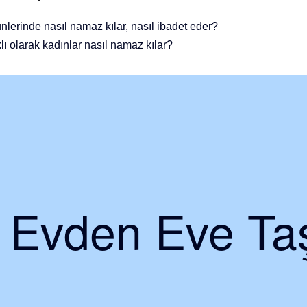
nlerinde nasıl namaz kılar, nasıl ibadet eder?
lı olarak kadınlar nasıl namaz kılar?
i Evden Eve Taş