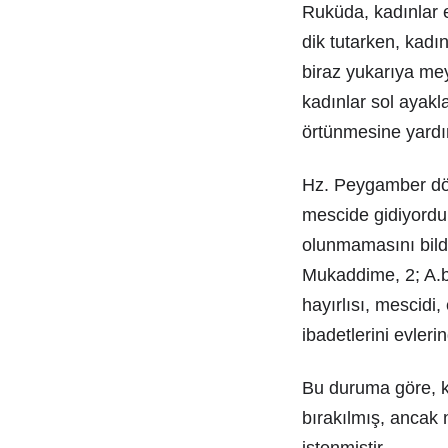
Ruküda, kadınlar el
dik tutarken, kadın
biraz yukarıya mey
kadınlar sol ayakla
örtünmesine yardı
Hz. Peygamber dön
mescide gidiyordu
olunmamasını bildi
Mukaddime, 2; A.b. 
hayırlısı, mescidi,
ibadetlerini evleri
Bu duruma göre, k
bırakılmış, ancak