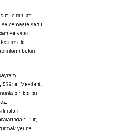
" ile birlikte
 ise cemaate şartlı
şam ve yatsı
atılımı ile
adınların bütün
 bayram
, 529; el-Meydani,
nunla birlikte bu
mez.
ılmaları
ralarında durur,
şturmak yerine