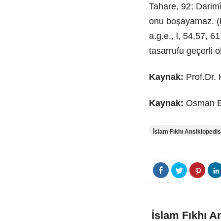
Tahare, 92; Darimî,
onu boşayamaz. (bk
a.g.e., l, 54,57, 6
tasarrufu geçerli o
Kaynak:
Prof.Dr.
Kaynak:
Osman Ers
İslam Fıkhı Ansiklopedis
İslam Fıkhı A