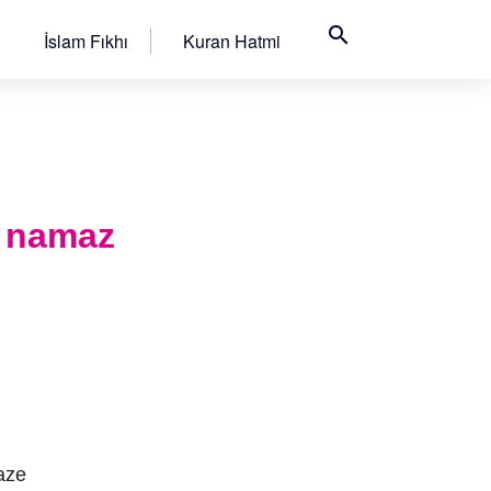
search
İslam Fıkhı
Kuran Hatmi
l namaz
aze