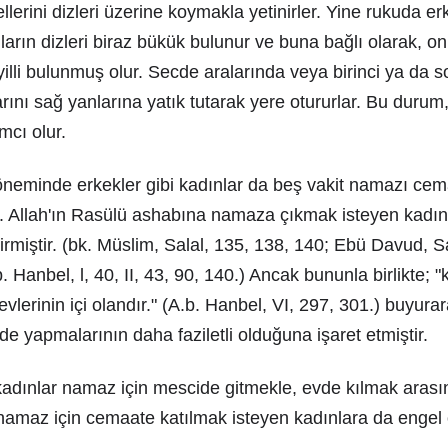
lerini dizleri üzerine koymakla yetinirler. Yine rukuda er
ların dizleri biraz bükük bulunur ve buna bağlı olarak, on
illi bulunmuş olur. Secde aralarında veya birinci ya da s
rını sağ yanlarına yatık tutarak yere otururlar. Bu durum,
mcı olur.
eminde erkekler gibi kadınlar da beş vakit namazı cem
. Allah'ın Rasülü ashabına namaza çıkmak isteyen kadın
rmiştir. (bk. Müslim, Salal, 135, 138, 140; Ebü Davud, S
Hanbel, l, 40, II, 43, 90, 140.) Ancak bununla birlikte; "
 evlerinin içi olandır." (A.b. Hanbel, VI, 297, 301.) buyura
nde yapmalarının daha faziletli olduğuna işaret etmiştir.
adınlar namaz için mescide gitmekle, evde kılmak arası
 namaz için cemaate katılmak isteyen kadınlara da enge