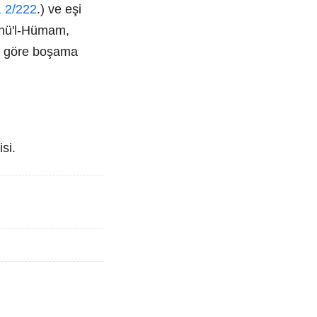
, 2/222
.) ve eşi
İbnü'l-Hümam,
uğa göre boşama
si.