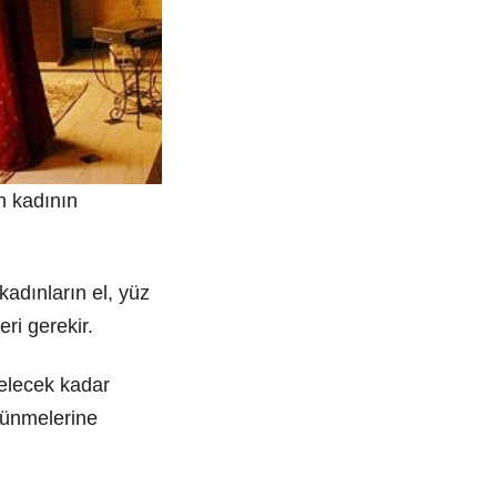
n kadının
kadınların el, yüz
eri gerekir.
gelecek kadar
rtünmelerine