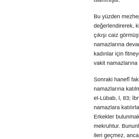
istenmiştir.
Bu yüzden mezhep m
değerlendirerek, k
çıkışı caiz görmüş
namazlarına devam 
kadınlar için fitn
vakit namazlarına 
Sonraki hanefî fa
namazlarına katılm
el-Lübab, l, 83; İb
namazlara katılırl
Erkekler bulunmak
mekruhtur. Bununla
ileri geçmez, anc