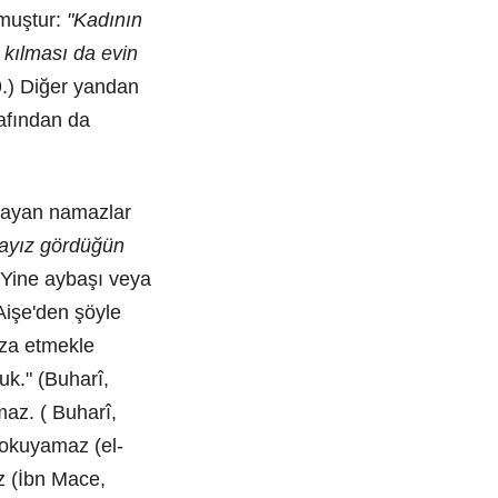
rmuştur:
"Kadının
 kılması da evin
.) Diğer yandan
afından da
tlayan namazlar
ayız gördüğün
 Yine aybaşı veya
Aişe'den şöyle
aza etmekle
k." (Buharî,
az. ( Buharî,
 okuyamaz (el-
z (İbn Mace,