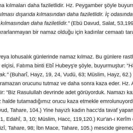
na kılmaları daha faziletlidir. Hz. Peygamber şöyle buyu
lması dışarıda kılmasından daha faziletlidir. İç odasında
kılmasından daha faziletlidir."
(Ebü Davud, Salat, 53,199
rarlanmayan bir namaz olduğu için kadınlar cemaatı tar
veya lohusalık günlerinde namaz kılmaz. Bu günlere ras
 elçisi, Fatıma binti Ebî Hubeyş'e şöyle, buyurmuştur: "
H
ak."
(Buharî, Hayz, 19, 24, Vudü, 63; Müslim, Hayz, 62.)
 ramazan orucunu tutmaz ve daha sonra kaza eder. Hz. 
tir: "Biz Rasulullah devrinde adet görüyorduk. Namazı k
halde tutamadığımız orucu kaza etmekle emrolunuyordu
ud, Tahare, 104.) Yine hayızlı kadın hacc'da tavaf yapam
1, Edahî, 3, 10; Müslim, Hacc, 119,120.) Kur'an-ı Kerîm
izî, Tahare, 98; İbn Mace, Tahare, 105.) mescide gireme