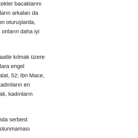
kekler bacaklarını
ların arkaları da
on oturuşlarda,
 onların daha iyi
aatle kılmak üzere
lara engel
alat, 52; ibn Mace,
kadınların en
rak, kadınların
nda serbest
l olunmaması