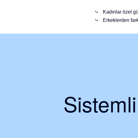
⤷
Kadınlar özel gü
⤷
Erkeklerden fark
Sisteml