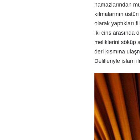
namazlarından mua
kılmalarının üstün
olarak yaptıkları f
iki cins arasında ö
meliklerini söküp 
deri kısmına ulaşm
Delilleriyle islam i