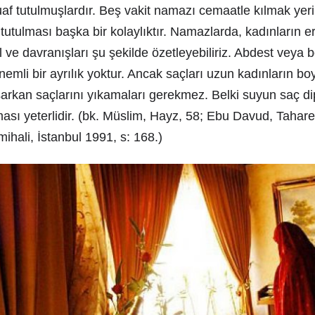
f tutulmuşlardır. Beş vakit namazı cemaatle kılmak yer
 tutulması başka bir kolaylıktır. Namazlarda, kadınların er
iil ve davranışları şu şekilde özetleyebiliriz. Abdest vey
nemli bir ayrılık yoktur. Ancak saçları uzun kadınların bo
sarkan saçlarını yıkamaları gerekmez. Belki suyun saç di
ası yeterlidir. (bk. Müslim, Hayz, 58; Ebu Davud, Tahar
lmihali, İstanbul 1991, s: 168.)