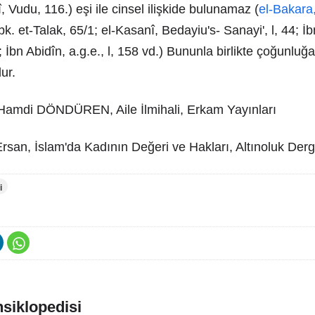
 Vudu, 116.) eşi ile cinsel ilişkide bulunamaz (
el-Bakara
. et-Talak, 65/1; el-Kasanî, Bedayiu's- Sanayi', l, 44; 
1; İbn Abidîn, a.g.e., l, 158 vd.) Bununla birlikte çoğunl
lur.
 Hamdi DÖNDÜREN, Aile İlmihali, Erkam Yayınları
an, İslam'da Kadının Değeri ve Hakları, Altınoluk Dergi
i
nsiklopedisi