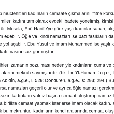
üctehitleri kadınların cemaate çıkmalarını "fitne korkusu
imileri kadını tam olarak evdeki ibadete yöneltmiş, kimisi
tür. Mesela; Ebü Hanife'ye göre yaşlı kadınlar sabah, ak
edebilir. Öğle ve ikindi namazları ise bazı fasıkların da k
eye yol açabilir. Ebu Yusuf ve İmam Muhammed ise yaşlı k
katılmasını caiz görmüştür.
kihleri zamanın bozulması nedeniyle kadınların cuma ve
alarını mekruh saymışlardır. (bk. İbnü'l-Humam.'a.g.e., I
n Abidîn, a.g.e., l, 529; Döndüren, a.g.e., s: 293; 294.) Bu
arsa namazları geçerli olur ve ayrıca öğle namazı gerek
sızın kadınların yalnız başına cemaat oluşturup namaz k
 birlikte cemaat yapmak isterlerse imam olacak kadın, a
ak bu mekruhtur. Kadınların kendi aralarında cemaat olu