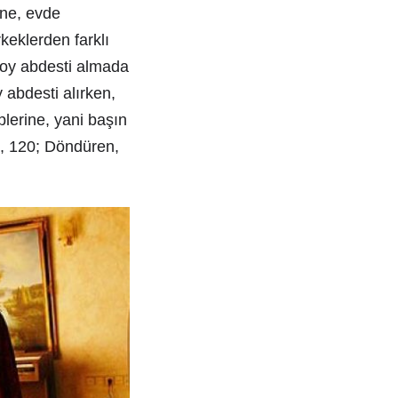
ine, evde
keklerden farklı
a boy abdesti almada
y abdesti alırken,
plerine, yani başın
e, 120; Döndüren,