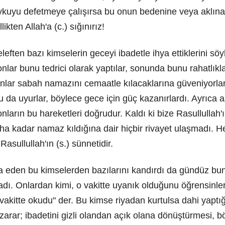
ykuyu defetmeye çalışırsa bu onun bedenine veya aklına
likten Allah'a (c.) sığınırız!
eleften bazı kimselerin geceyi ibadetle ihya ettiklerini sö
onlar bunu tedrici olarak yaptılar, sonunda bunu rahatlık
onlar sabah namazını cemaatle kılacaklarına güveniyorlar
da uyurlar, böylece gece için güç kazanırlardı. Ayrıca az
ların bu hareketleri doğrudur. Kaldı ki bize Rasullullah'ın
a kadar namaz kıldığına dair hiçbir rivayet ulaşmadı. H
asullullah'ın (s.) sünnetidir.
hya eden bu kimselerden bazılarını kandırdı da gündüz bu
adı. Onlardan kimi, o vakitte uyanık olduğunu öğrensinler
akitte okudu" der. Bu kimse riyadan kurtulsa dahi yaptığ
arar; ibadetini gizli olandan açık olana dönüştürmesi, b