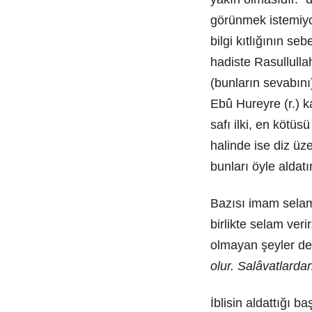
görünmek istemiyor
bilgi kıtlığının se
hadiste Rasullullah
(bunların sevabını
Ebû Hureyre (r.) ka
safı ilki, en kötü
halinde ise diz üze
bunları öyle aldatır
Bazısı imam selam
birlikte selam ve
olmayan şeyler değ
olur. Salâvatlarda
İblisin aldattığı 