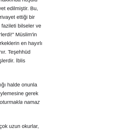
t edilmiştir. Bu,
vayet ettiği bir
azileti bilseler ve
erdi!" Müslim'in
rkeklerin en hayırlı
anır. Teşehhüd
erdir. İblis
ığı halde onunla
söylemesine gerek
ı oturmakla namaz
 çok uzun okurlar,