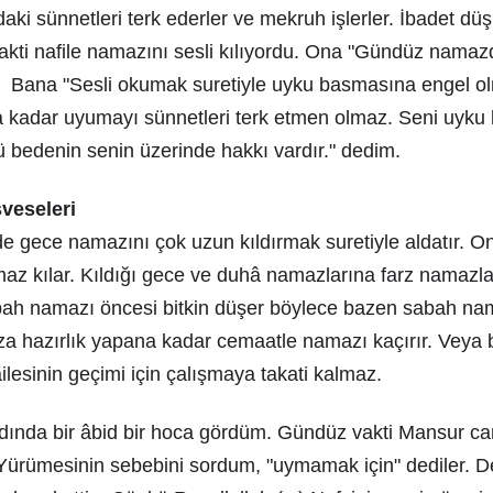
ki sünnetleri terk ederler ve mekruh işlerler. İbadet düş
kti nafile namazını sesli kılıyordu. Ona "Gündüz namaz
 Bana "Sesli okumak suretiyle uyku basmasına engel o
 kadar uyumayı sünnetleri terk etmen olmaz. Seni uyku 
bedenin senin üzerinde hakkı vardır." dedim.
veseleri
i de gece namazını çok uzun kıldırmak suretiyle aldatır. O
z kılar. Kıldığı gece ve duhâ namazlarına farz namazla
abah namazı öncesi bitkin düşer böylece bazen sabah nam
a hazırlık yapana kadar cemaatle namazı kaçırır. Veya b
lesinin geçimi için çalışmaya takati kalmaz.
dında bir âbid bir hoca gördüm. Gündüz vakti Mansur c
Yürümesinin sebebini sordum, "uymamak için" dediler. De