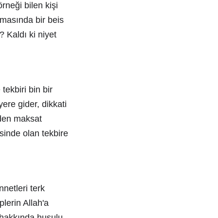
rneği bilen kişi
lmasında bir beis
 Kaldı ki niyet
ekbiri bin bir
ere gider, dikkati
rden maksat
inde olan tekbire
nnetleri terk
plerin Allah'a
 hakkında huşulu