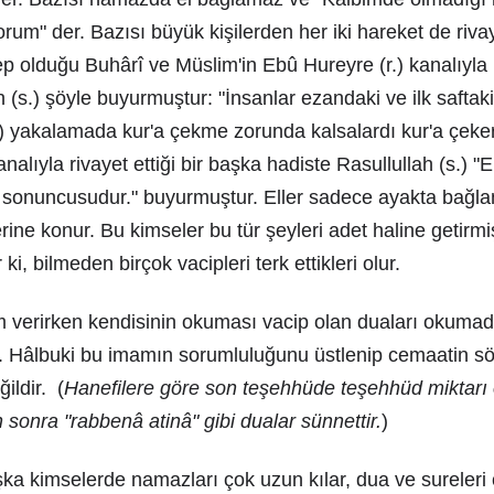
um" der. Bazısı büyük kişilerden her iki hareket de rivaye
bep olduğu Buhârî ve Müslim'in Ebû Hureyre (r.) kanalıyla ri
 (s.) şöyle buyurmuştur: "İnsanlar ezandaki ve ilk saftaki f
) yakalamada kur'a çekme zorunda kalsalardı kur'a çekerl
nalıyla rivayet ettiği bir başka hadiste Rasullullah (s.) "E
sü sonuncusudur." buyurmuştur. Eller sadece ayakta bağl
rine konur. Bu kimseler bu tür şeyleri adet haline getirmişl
 ki, bilmeden birçok vacipleri terk ettikleri olur.
 verirken kendisinin okuması vacip olan duaları okumad
rir. Hâlbuki bu imamın sorumluluğunu üstlenip cemaatin 
ildir. (
Hanefilere göre son teşehhüde teşehhüd miktar
n sonra "rabbenâ atinâ" gibi dualar sünnettir.
)
başka kimselerde namazları çok uzun kılar, dua ve sureleri