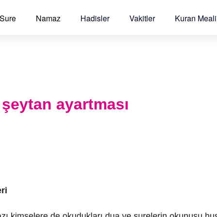
 Sure
Namaz
Hadisler
Vakitler
Kuran Meali
şeytan ayartması
ri
azı kimselere de okudukları dua ve surelerin okunuşu 