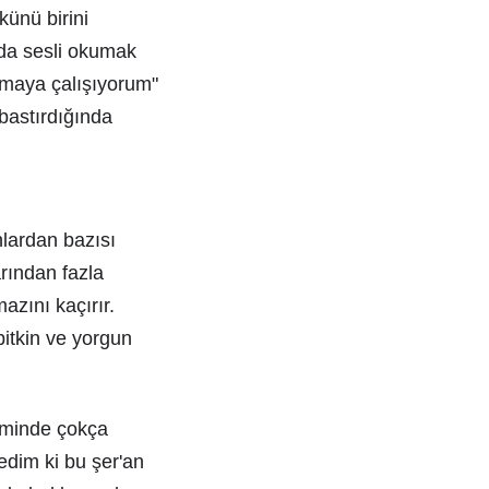
künü birini
da sesli okumak
lmaya çalışıyorum"
bastırdığında
nlardan bazısı
rından fazla
azını kaçırır.
itkin ve yorgun
aminde çokça
dim ki bu şer'an