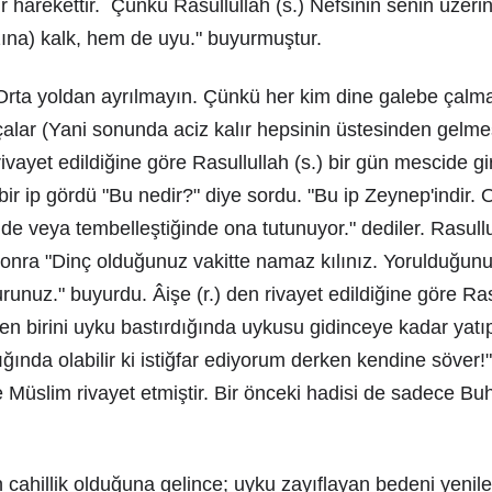
ir harekettir. Çünkü Rasullullah (s.) Nefsinin senin üzeri
na) kalk, hem de uyu." buyurmuştur.
"Orta yoldan ayrılmayın. Çünkü her kim dine galebe çalma
alar (Yani sonunda aciz kalır hepsinin üstesinden gelmes
ivayet edildiğine göre Rasullullah (s.) bir gün mescide gi
bir ip gördü "Bu nedir?" diye sordu. "Bu ip Zeynep'indir
nde veya tembelleştiğinde ona tutunuyor." dediler. Rasullu
onra "Dinç olduğunuz vakitte namaz kılınız. Yorulduğun
runuz." buyurdu. Âişe (r.) den rivayet edildiğine göre Ras
en birini uyku bastırdığında uykusu gidinceye kadar yat
ğında olabilir ki istiğfar ediyorum derken kendine söver!"
e Müslim rivayet etmiştir. Bir önceki hadisi de sadece Buh
 cahillik olduğuna gelince; uyku zayıflayan bedeni yeniler.