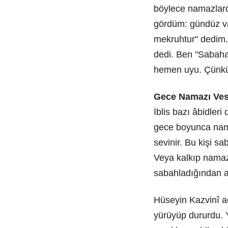
böylece namazlarda
gördüm: gündüz va
mekruhtur" dedim.
dedi. Ben "Sabaha
hemen uyu. Çünkü 
Gece Namazı Ves
İblis bazı âbidler
gece boyunca nama
sevinir. Bu kişi s
Veya kalkıp namaz
sabahladığından ai
Hüseyin Kazvinî a
yürüyüp dururdu. 