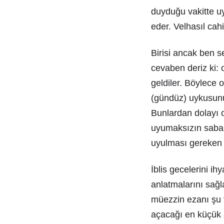
duyduğu vakitte u
eder. Velhasıl cahil
Birisi ancak ben s
cevaben deriz ki: 
geldiler. Böylece 
(gündüz) uykusunu 
Bunlardan dolayı on
uyumaksızın sabah
uyulması gereken R
İblis gecelerini i
anlatmalarını sağl
müezzin ezanı şu v
açacağı en küçük z