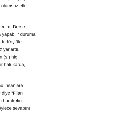
 olumsuz etki
yledim. Derse
la yapabilir duruma
dı. Kaylûle
 yerlerdi.
 (s.) hiç
er halükarda,
nu insanlara
 diye "Filan
ı hareketin
öylece sevabını