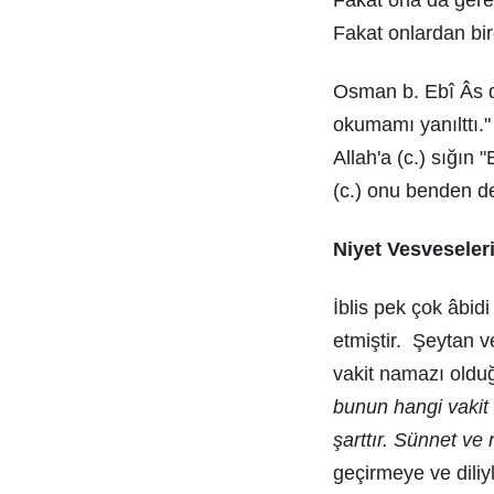
Fakat ona da gereğ
Fakat onlardan bir
Osman b. Ebî Âs de
okumamı yanılttı."
Allah'a (c.) sığın 
(c.) onu benden de
Niyet Vesveseler
İblis pek çok âbid
etmiştir. Şeytan 
vakit namazı oldu
bunun hangi vakit
şarttır. Sünnet ve 
geçirmeye ve diliyl