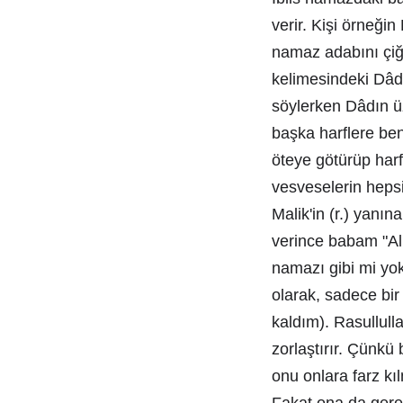
verir. Kişi örneği
namaz adabını çiğ
kelimesindeki Dâd 
söylerken Dâdın üz
başka harflere be
öteye götürüp harf
vesveselerin hepsi
Malik'in (r.) yanı
verince babam "All
namazı gibi mi yok
olarak, sadece bi
kaldım). Rasullull
zorlaştırır. Çünkü 
onu onlara farz kıl