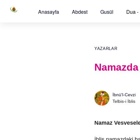
Anasayfa
Abdest
Gusül
Dua -
YAZARLAR
Namazda 
İbnü'l-Cevzi
Telbis-i İblis
Namaz Vesvesele
İblis namazdaki b