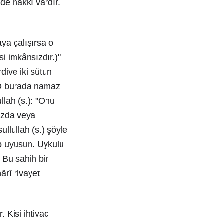
nde hakkı vardır.
ya çalışırsa o
i imkânsızdır.)"
rdive iki sütun
. O burada namaz
llah (s.): "Onu
uzda veya
ullullah (s.) şöyle
ıp uyusun. Uykulu
 Bu sahih bir
ârî rivayet
 Kişi ihtiyaç