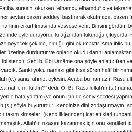
n Fatiha suresini okurken "elhamdu elhamdu" diye tekrarla
ner şeytan bazen şeddeyi bastırarak okutmada, bazen f
harfinin çıkartılmasında vesvese verir. Birisini gördüm b
erinde öyle duruyordu ki ağzından tükürüğü çıkıyordu. H
nzemeyecek şekilde, olduğu gibi okumaktır. Ama iblis bu
ler üzerine durdurtur ve onların okuduklarını anlamaktan
 iblistendir. Sehl b. Ebi Umâme ona şöyle anlattı: Ben 
na vardık. Sanki yolcu namazı gibi kısa süren hafif bir nam
ah (c.) sana rahmet eylesin. Acaba bu namazın Rasulullah
sa nafile mi kıldın?" dedi. O: Bu Rasullullah'ın (s.) nama
r yerde hata yaptım (ve onun için de sehiv secdesi yapm
ah (s.) şöyle buyururdu: "Kendinize dini zorlaştırmayın, s
bir takım kimseler "(Kendiliklerinden) icat ettikleri ruhbanl
mamıştık. Allah’ın rızasını kazanmak için onu kendileri ic