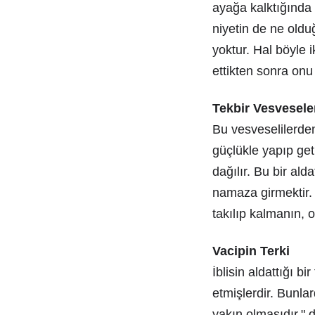
ayağa kalktığında 
niyetin de ne oldu
yoktur. Hal böyle 
ettikten sonra onu 
Tekbir Vesvesele
Bu vesveselilerde
güçlükle yapıp get
dağılır. Bu bir al
namaza girmektir.
takılıp kalmanın,
Vacipin Terki
İblisin aldattığı bi
etmişlerdir. Bunlar
yakın olmasıdır."