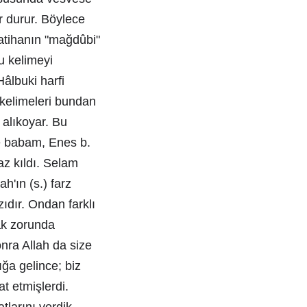
r durur. Böylece
atihanın "mağdûbi"
u kelimeyi
âlbuki harfi
 kelimeleri bundan
 alıkoyar. Bu
ve babam, Enes b.
az kıldı. Selam
'ın (s.) farz
zıdır. Ondan farklı
ak zorunda
onra Allah da size
ığa gelince; biz
at etmişlerdi.