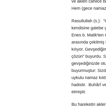
ve aklen cahilce b
Hem (gece namazı
Rasullullah (s.): 
kendisine galebe ç
Enes b. Malik'ten r
arasında çekilmiş 
kılıyor. Gevşediği
çözün" buyurdu. S
gevşediğinizde otu
buyurmuştur: Sizd
uykulu namaz kıldı
hadistir. Buhârî v
etmiştir.
Bu hareketin aklen