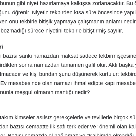
bunun gibi niyet hazırlamaya kalkışsa zorlanacaktır. Bu ö
ğunu öğrenir. Niyetin tekbirden kısa süre öncesinde yapı
iken onu tekbirle bitişik yapmaya çalışmanın anlamı nedir?
bozmadığı sürece niyetini tekbirle bitiştirmiş sayılır.
ri
n bazısı sanki namazdan maksat sadece tekbirmişçesine t
irdikten sonra namazdan tamamen gafil olur. Aklı başka y
datmacadır ve kişi bundan şunu düşünerek kurtulur: tekbi
 Ev mesabesinde olan namazı ihmal edipte kapı mesabes
 onunla meşgul olmanın mantığı nedir?
r takım kimseler asılsız gerekçelerle ve tevillerle birçok sü
dan bazısı cemaatte ilk safı terk eder ve "önemli olan kal
 der. Bazısı namazda el bağlamaz ve "Kalbimde olmadığı