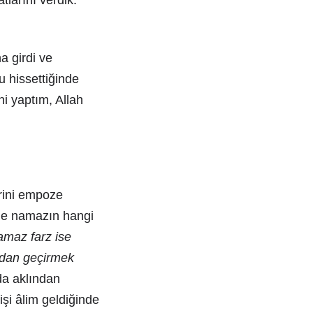
larını verdik.
a girdi ve
u hissettiğinde
ini yaptım, Allah
krini empoze
tle namazın hangi
amaz farz ise
ldan geçirmek
ada aklından
işi âlim geldiğinde