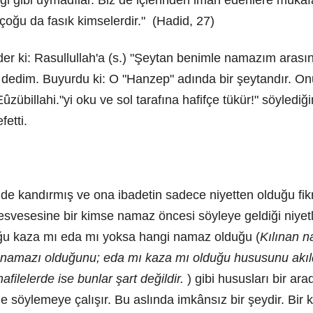
i gibi uymadılar. Biz de içlerinden iman edenlere mükâfat
çoğu da fasık kimselerdir." (Hadid, 27)
r ki: Rasullullah'a (s.) "Şeytan benimle namazım arasın
 dedim. Buyurdu ki: O "Hanzep" adında bir şeytandır. On
"Eûzübillahi."yi oku ve sol tarafına hafifçe tükür!" söylediğ
fetti.
i
i de kandırmış ve ona ibadetin sadece niyetten olduğu fi
vesvesesine bir kimse namaz öncesi söyleye geldiği niye
ğu kaza mı eda mı yoksa hangi namaz olduğu (
Kılınan n
 namazı olduğunu; eda mı kaza mı olduğu hususunu akı
nafilelerde ise bunlar şart değildir.
) gibi hususları bir ar
e söylemeye çalışır. Bu aslında imkânsız bir şeydir. Bir k