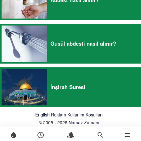
Gusül abdesti nasıl alınır?
İnşirah Suresi
English
Reklam
Kullanım Koşulları
© 2005 - 2026
Namaz Zamanı
water_drop
schedule
style
search
menu