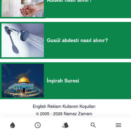
Gusül abdesti nasıl alınır?
İnşirah Suresi
English
Reklam
Kullanım Koşulları
© 2005 - 2026
Namaz Zamanı
water_drop
schedule
style
search
menu