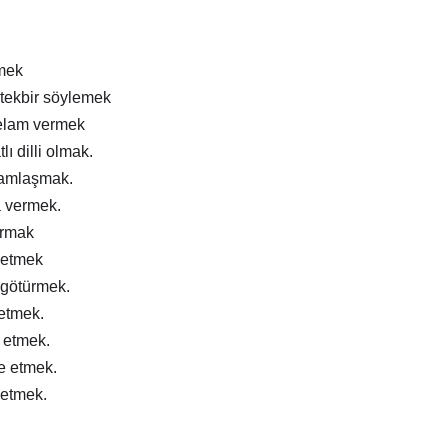
mek
tekbir söylemek
elam vermek
lı dilli olmak.
ramlaşmak.
a vermek.
ırmak
 etmek
 götürmek.
 etmek.
m etmek.
e etmek.
 etmek.