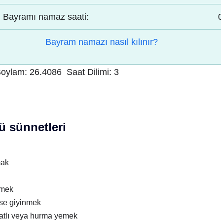
Bayramı namaz saati:
Bayram namazı nasıl kılınır?
oylam:
26.4086
Saat Dilimi:
3
 sünnetleri
mak
nmek
ise giyinmek
atlı veya hurma yemek