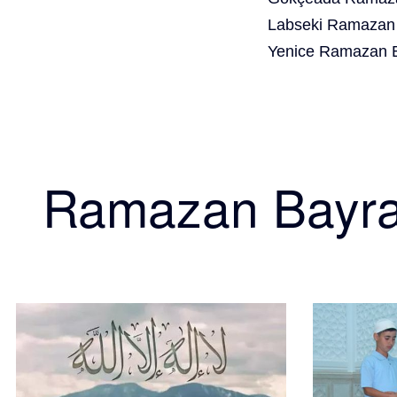
Labseki Ramazan 
Yenice Ramazan B
Ramazan Bayr