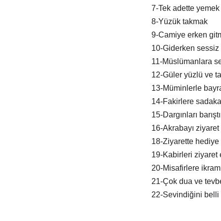
7-Tek adette yemek
8-Yüzük takmak
9-Camiye erken git
10-Giderken sessiz 
11-Müslümanlara s
12-Güler yüzlü ve tat
13-Müminlerle bay
14-Fakirlere sadak
15-Dargınları barışt
16-Akrabayı ziyaret
18-Ziyarette hediye
19-Kabirleri ziyaret
20-Misafirlere ikra
21-Çok dua ve tevb
22-Sevindiğini belli