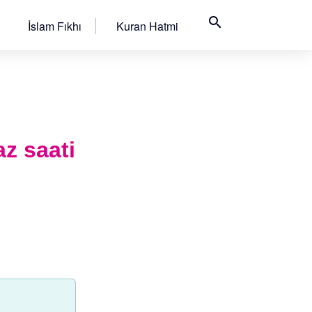
search
İslam Fıkhı
Kuran Hatmi
z saati