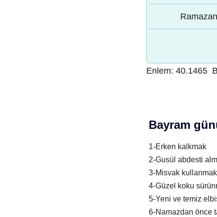
Ramazan 
Enlem:
40.1465
B
Bayram günü
1-Erken kalkmak
2-Gusül abdesti al
3-Misvak kullanmak
4-Güzel koku sürü
5-Yeni ve temiz elb
6-Namazdan önce t