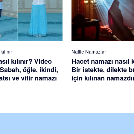
ılınır
Nafile Namazlar
ıl kılınır? Video
Hacet namazı nasıl k
 Sabah, öğle, ikindi,
Bir istekte, dilekte
tsı ve vitir namazı
için kılınan namazdı