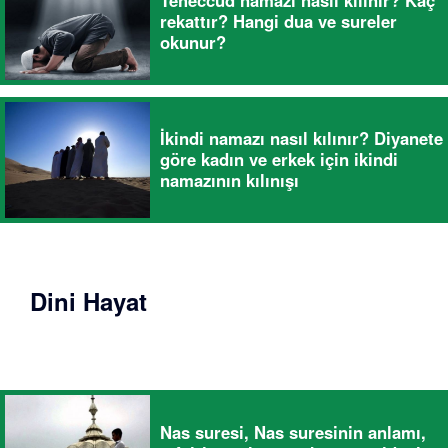
Teheccüd namazı nasıl kılınır? Kaç
rekattır? Hangi dua ve sureler
okunur?
İkindi namazı nasıl kılınır? Diyanete
göre kadın ve erkek için ikindi
namazının kılınışı
Dini Hayat
Nas suresi, Nas suresinin anlamı,