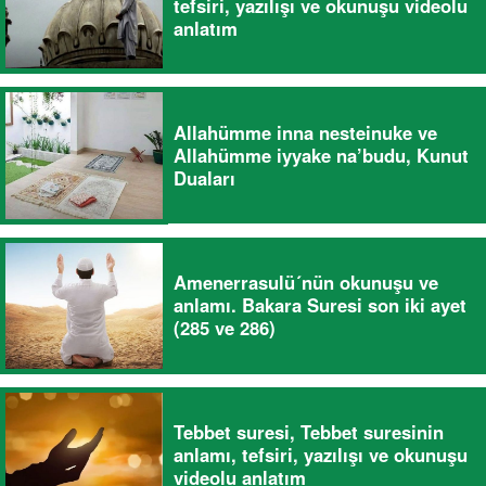
tefsiri, yazılışı ve okunuşu videolu
anlatım
Allahümme inna nesteinuke ve
Allahümme iyyake na’budu, Kunut
Duaları
Amenerrasulü´nün okunuşu ve
anlamı. Bakara Suresi son iki ayet
(285 ve 286)
Tebbet suresi, Tebbet suresinin
anlamı, tefsiri, yazılışı ve okunuşu
videolu anlatım