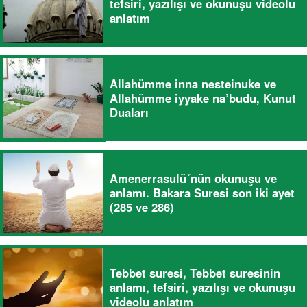
tefsiri, yazılışı ve okunuşu videolu
anlatım
Allahümme inna nesteinuke ve
Allahümme iyyake na’budu, Kunut
Duaları
Amenerrasulü´nün okunuşu ve
anlamı. Bakara Suresi son iki ayet
(285 ve 286)
Tebbet suresi, Tebbet suresinin
anlamı, tefsiri, yazılışı ve okunuşu
videolu anlatım