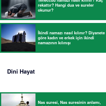
Teheccüd namazı nasıl kılınır? Kaç
rekattır? Hangi dua ve sureler
okunur?
İkindi namazı nasıl kılınır? Diyanete
göre kadın ve erkek için ikindi
namazının kılınışı
Dini Hayat
Nas suresi, Nas suresinin anlamı,