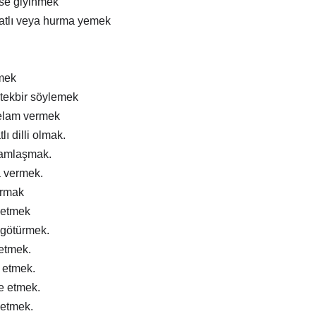
ise giyinmek
atlı veya hurma yemek
mek
tekbir söylemek
elam vermek
lı dilli olmak.
ramlaşmak.
a vermek.
ırmak
 etmek
 götürmek.
 etmek.
m etmek.
e etmek.
 etmek.