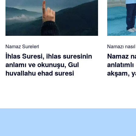
Namaz Sureleri
Namazı nasıl k
İhlas Suresi, ihlas suresinin
Namaz nas
anlamı ve okunuşu, Gul
anlatımlı
huvallahu ehad suresi
akşam, ya