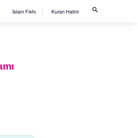
search
İslam Fıkhı
Kuran Hatmi
amı