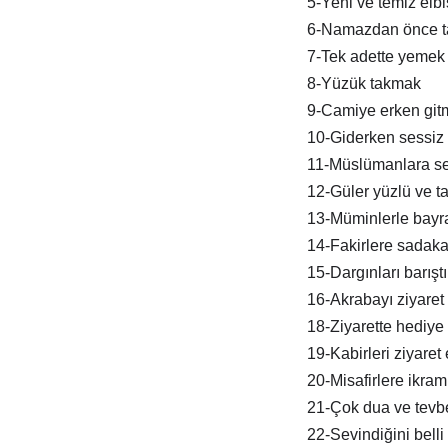
5-Yeni ve temiz elb
6-Namazdan önce t
7-Tek adette yemek
8-Yüzük takmak
9-Camiye erken git
10-Giderken sessiz 
11-Müslümanlara s
12-Güler yüzlü ve tat
13-Müminlerle bay
14-Fakirlere sadak
15-Dargınları barışt
16-Akrabayı ziyaret
18-Ziyarette hediye
19-Kabirleri ziyaret
20-Misafirlere ikra
21-Çok dua ve tevb
22-Sevindiğini belli