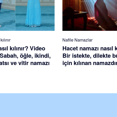
ılınır
Nafile Namazlar
ıl kılınır? Video
Hacet namazı nasıl k
 Sabah, öğle, ikindi,
Bir istekte, dilekte
tsı ve vitir namazı
için kılınan namazdı