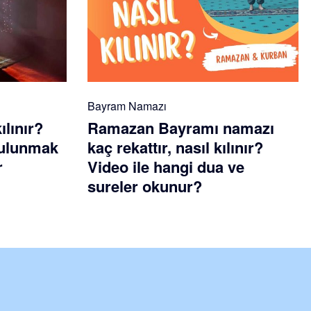
Bayram Namazı
ılınır?
Ramazan Bayramı namazı
 bulunmak
kaç rekattır, nasıl kılınır?
r
Video ile hangi dua ve
sureler okunur?