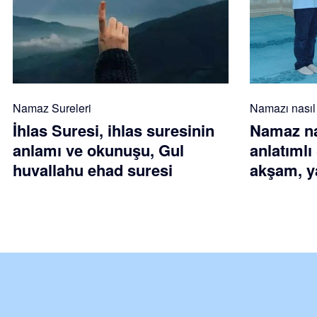
Namaz Sureleri
Namazı nasıl k
İhlas Suresi, ihlas suresinin
Namaz nas
anlamı ve okunuşu, Gul
anlatımlı
huvallahu ehad suresi
akşam, ya