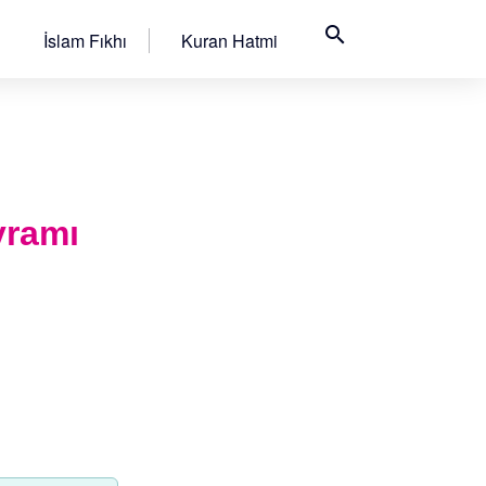
search
İslam Fıkhı
Kuran Hatmi
yramı