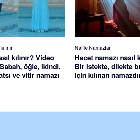
ılınır
Nafile Namazlar
ıl kılınır? Video
Hacet namazı nasıl k
 Sabah, öğle, ikindi,
Bir istekte, dilekte
tsı ve vitir namazı
için kılınan namazdı