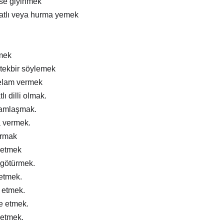
ise giyinmek
atlı veya hurma yemek
mek
tekbir söylemek
elam vermek
lı dilli olmak.
ramlaşmak.
a vermek.
ırmak
 etmek
 götürmek.
 etmek.
m etmek.
e etmek.
 etmek.