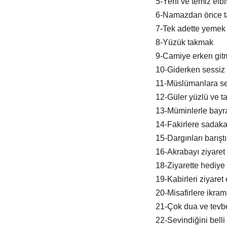
5-Yeni ve temiz elb
6-Namazdan önce t
7-Tek adette yemek
8-Yüzük takmak
9-Camiye erken git
10-Giderken sessiz 
11-Müslümanlara s
12-Güler yüzlü ve tat
13-Müminlerle bay
14-Fakirlere sadak
15-Dargınları barışt
16-Akrabayı ziyaret
18-Ziyarette hediye
19-Kabirleri ziyaret
20-Misafirlere ikra
21-Çok dua ve tevb
22-Sevindiğini belli