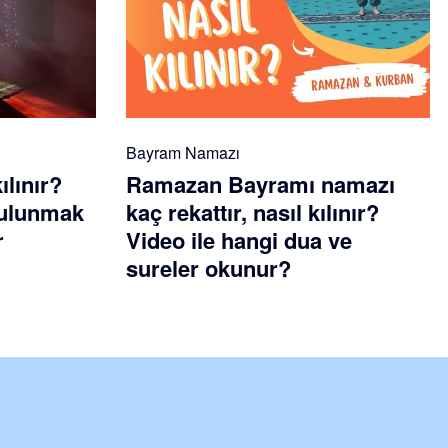
Bayram Namazı
ılınır?
Ramazan Bayramı namazı
 bulunmak
kaç rekattır, nasıl kılınır?
r
Video ile hangi dua ve
sureler okunur?