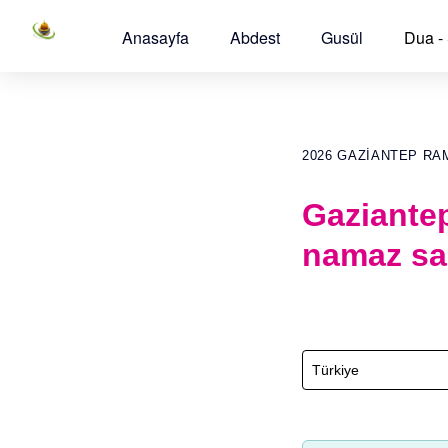
Anasayfa
Abdest
Gusül
Dua -
2026 GAZIANTEP RA
Gaziante
namaz sa